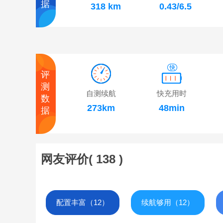
据
318 km
0.43/6.5
评
测
自测续航
快充用时
数
273km
48min
据
网友评价(
138
)
配置丰富（12）
续航够用（12）