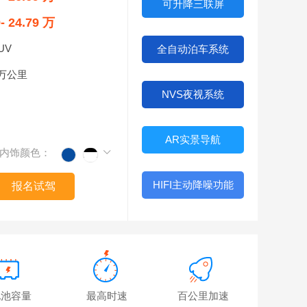
可升降三联屏
9- 24.79 万
UV
全自动泊车系统
0万公里
NVS夜视系统
AR实景导航
内饰颜色：
HIFI主动降噪功能
报名试驾
电池容量
最高时速
百公里加速