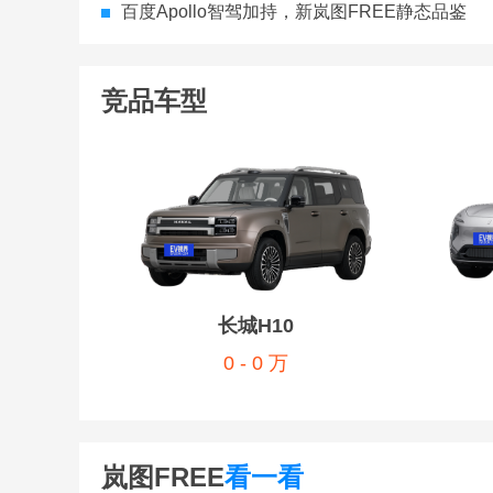
百度Apollo智驾加持，新岚图FREE静态品鉴
竞品车型
长城H10
0 - 0 万
岚图FREE
看一看