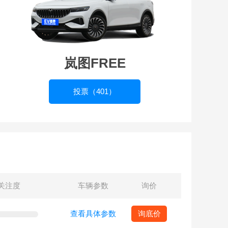
岚图FREE
投票（401）
关注度
车辆参数
询价
查看具体参数
询底价