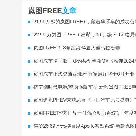
岚图FREE
文章
21.99万起的岚图FREE+，藏着华系车的成功密
22.99 万岚图 FREE + 出鞘，30 万级 SUV 
岚图FREE 318领跑第34届大连马拉松赛
岚图汽车携手歌手郑钧共创全新MV《私奔2024
岚图汽车正式登陆西班牙 首家展厅将于6月开业
搭宁德时代电池/增两驱版车型 新款岚图FREE
岚图追光PHEV荣获总台《中国汽车风云盛典》“
岚图FREE斩获“世界十佳混合动力系统”、“年度智
售价26.69万元/搭百度Apollo智驾系统 新款岚