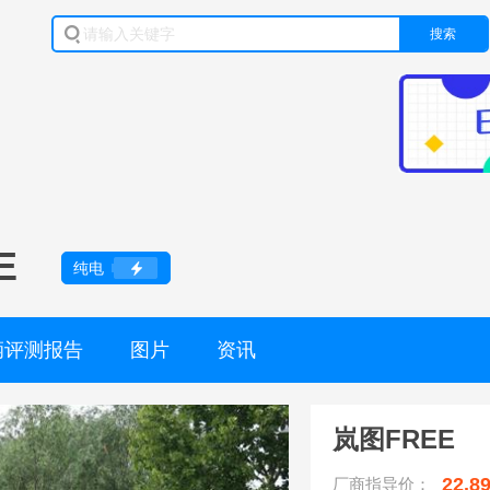
搜索
E
纯电
辆评测报告
图片
资讯
岚图FREE
22.8
厂商指导价：