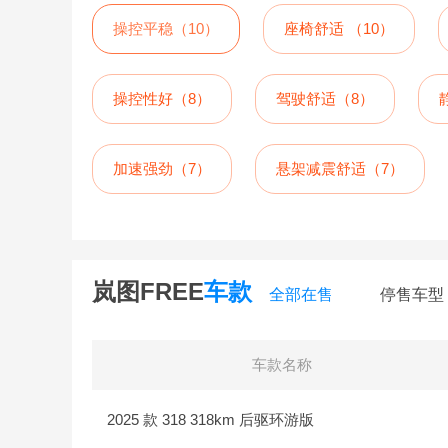
操控平稳（10）
座椅舒适 （10）
操控性好（8）
驾驶舒适（8）
加速强劲（7）
悬架减震舒适（7）
岚图FREE
车款
全部在售
停售车型
车款名称
2025 款 318 318km 后驱环游版