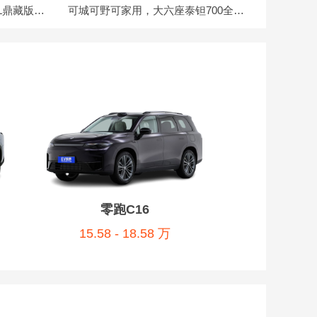
这才是“鼎”级体验，仰望U8L鼎藏版有什么不一样？
可城可野可家用，大六座泰钽700全能属性拉满
零跑C16
15.58 - 18.58 万