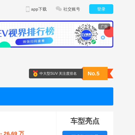
app下载
社交账号
登录
广告
No.5
中大型SUV 关注度排名
车型亮点
9- 26.69 万