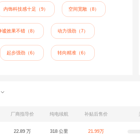
内饰科技感十足（9）
空间宽敞（8）
静谧效果不错（8）
动力强劲（7）
起步强劲（6）
转向精准（6）
厂商指导价
纯电续航
补贴后售价
22.89 万
318 公里
21.99万