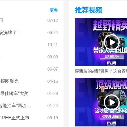
推荐视频
更多
码
07-12
格局该洗牌了！
06-24
10-21
》
08-08
06-07
申报图曝光
04-15
最佳轿车”大奖
01-29
能泊车”两项大奖
01-24
图FREE正式上市
08-19