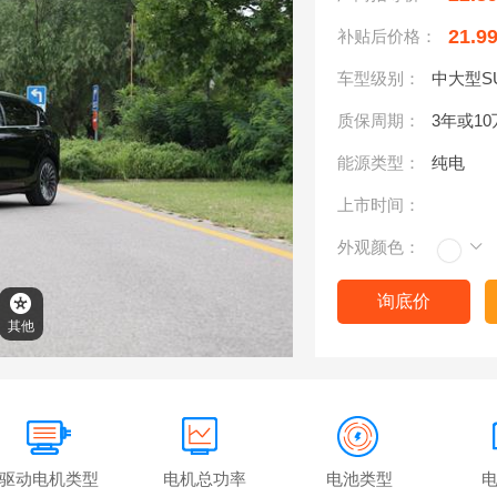
21.9
补贴后价格：
车型级别：
中大型S
质保周期：
3年或1
能源类型：
纯电
上市时间：
外观颜色：
询底价
其他
驱动电机类型
电机总功率
电池类型