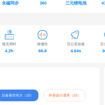
永磁同步
360
三元锂电池
4
慢充用时
静谧性
百公里加速
百
4.2h
66.8
4.64s
3
后备厢空间大（10）
外形设计漂亮（10）