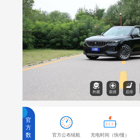
外观
前排
后排
官
方
数
官方公布续航
充电时间（快/慢）