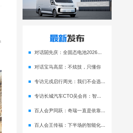
产
对话閤先庆：全固态电池2026年装车，9款新车专治内卷！
对话宝马高层：不炫技，只懂你
专访元戎启行周光：我们不会选择低算力芯片来妥协AI能力
专访长城汽车CTO吴会肖：智驾终局是标配
百人会尹同跃：奇瑞一直是依靠开放式创新，更多的是自己研发
百人会王传福：下半场的智能化则是颠覆性的