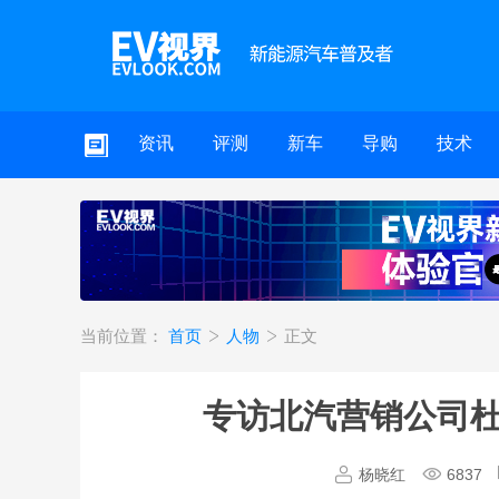
资讯
评测
新车
导购
技术
当前位置：
首页
人物
正文
专访北汽营销公司杜雷
杨晓红
6837