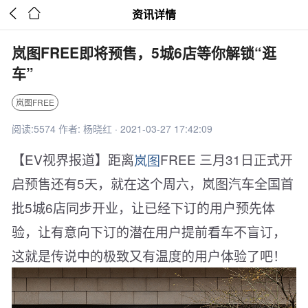


资讯详情
岚图FREE即将预售，5城6店等你解锁“逛
车”
岚图FREE
阅读:5574 作者: 杨晓红 · 2021-03-27 17:42:09
【EV视界报道】距离
岚图
FREE 三月31日正式开
启预售还有5天，就在这个周六，岚图汽车全国首
批5城6店同步开业，让已经下订的用户预先体
验，让有意向下订的潜在用户提前看车不盲订，
这就是传说中的极致又有温度的用户体验了吧！