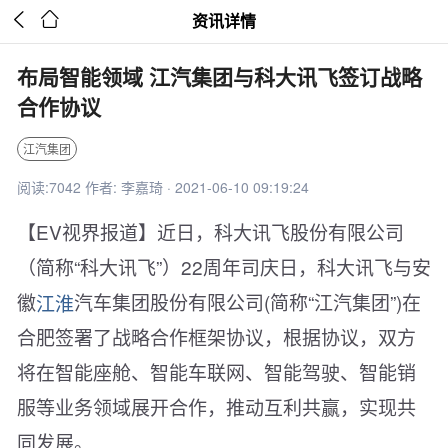


资讯详情
布局智能领域 江汽集团与科大讯飞签订战略
合作协议
江汽集团
阅读:7042 作者: 李嘉琦 · 2021-06-10 09:19:24
【EV视界报道】近日，科大讯飞股份有限公司
（简称“科大讯飞”）22周年司庆日，科大讯飞与安
徽
江淮
汽车集团股份有限公司(简称“江汽集团”)在
合肥签署了战略合作框架协议，根据协议，双方
将在智能座舱、智能车联网、智能驾驶、智能销
服等业务领域展开合作，推动互利共赢，实现共
同发展。