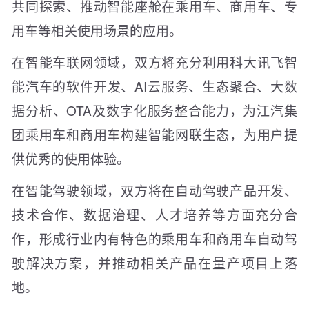
共同探索、推动智能座舱在乘用车、商用车、专
用车等相关使用场景的应用。
在智能车联网领域，双方将充分利用科大讯飞智
能汽车的软件开发、AI云服务、生态聚合、大数
据分析、OTA及数字化服务整合能力，为江汽集
团乘用车和商用车构建智能网联生态，为用户提
供优秀的使用体验。
在智能驾驶领域，双方将在自动驾驶产品开发、
技术合作、数据治理、人才培养等方面充分合
作，形成行业内有特色的乘用车和商用车自动驾
驶解决方案，并推动相关产品在量产项目上落
地。