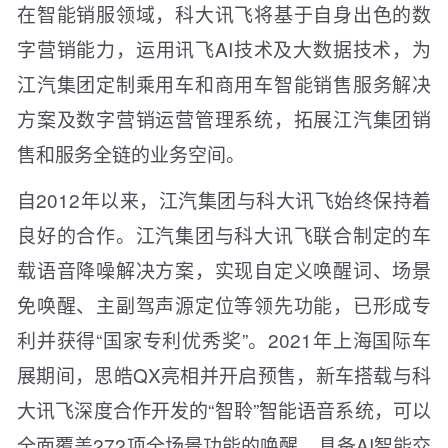
在智能销服领域，科大讯飞将基于自身出色的数
字营销能力，运用讯飞AI技术及大数据技术，为
江汽集团定制乘用车和商用车智能销售服务解决
方案及数字营销运营管理系统，拓展江汽集团销
售和服务全链的业务空间。
自2012年以来，江汽集团与科大讯飞始终保持着
良好的合作。江汽集团与科大讯飞联合制定的车
载语音降噪解决方案，实现自定义唤醒词、场景
免唤醒、主副驾声源定位等领先功能，已形成专
利并获得“国家专利优秀奖”。2021年上海国际车
展期间，思皓QX亮相并开启预售，新车搭载与科
大讯飞深度合作开发的“智聆”智能语音系统，可以
全面覆盖272项全场景功能的唤醒，具备AI智能交