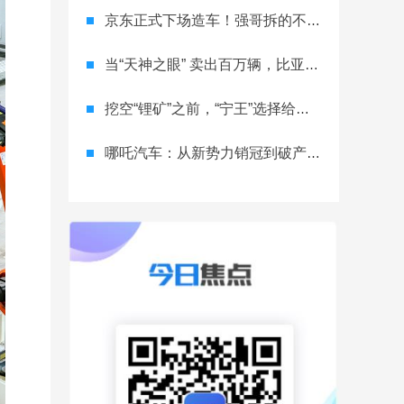
京东正式下场造车！强哥拆的不只是车市，是产业的墙？
当“天神之眼” 卖出百万辆，比亚迪改写的不只是销量榜
挖空“锂矿”之前，“宁王”选择给电池“续命”
哪吒汽车：从新势力销冠到破产重整，一场跌宕起伏的“闹剧”