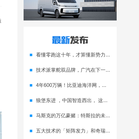
造
看懂零跑这十年，才算懂新势力的生存法则
技术派掌舵双品牌，广汽在下一盘大棋
4年600万辆！比亚迪海洋网，跑完合资车企20年的路
狼堡东进 ，中国智造西出， 这就是与众 08 的双向奔赴
马斯克的万亿豪赌：特斯拉的未来之战
五大技术的「矩阵发力」和奇瑞的「全球抢滩」