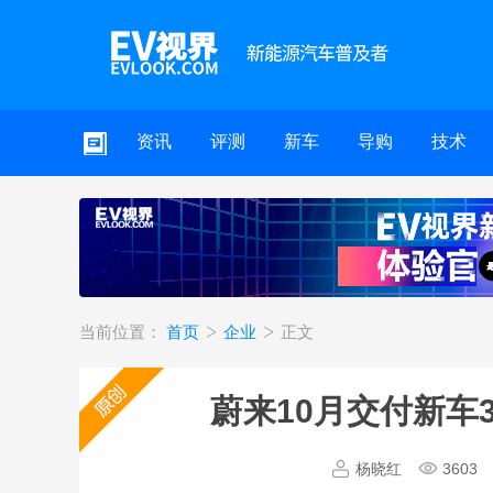
资讯
评测
新车
导购
技术
当前位置：
首页
企业
正文
蔚来10月交付新车
杨晓红
3603