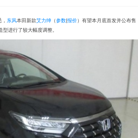
悉，
东风
本田新款
艾力绅
（
参数
|
报价
）有望本月底首发并公布售
造型进行了较大幅度调整。