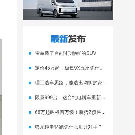
雷军造了台能“打地铺”的SUV
定价45万起，极氪9X五座凭什么领跑高端
理工造车思路，能造出均衡的家用轿跑吗
限量999台，这台纯电轿车重新定义运动家用
68万起叫板百万级！腾势Z预售开启
狼系纯电轿跑凭什么甩开对手？