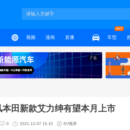
视频
漫画
直播
车型
广告
风本田新款艾力绅有望本月上市
0
2021-12-07 15:10
EV视界