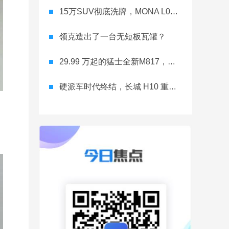
15万SUV彻底洗牌，MONA L03直接降维打击
领克造出了一台无短板瓦罐？
29.99 万起的猛士全新M817，从此越野不靠老司机
硬派车时代终结，长城 H10 重新洗牌