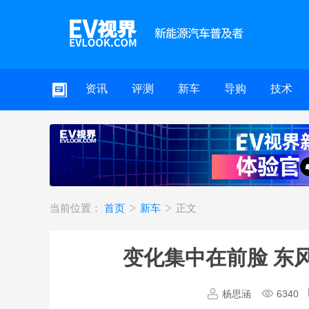
资讯
评测
新车
导购
技术
当前位置：
首页
新车
正文
变化集中在前脸 东
杨思涵
6340