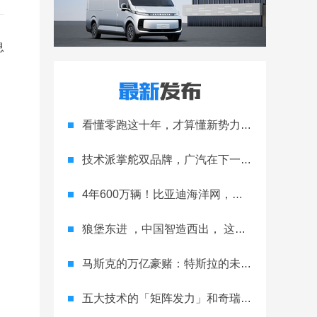
息
看懂零跑这十年，才算懂新势力的生存法则
技术派掌舵双品牌，广汽在下一盘大棋
4年600万辆！比亚迪海洋网，跑完合资车企20年的路
狼堡东进 ，中国智造西出， 这就是与众 08 的双向奔赴
马斯克的万亿豪赌：特斯拉的未来之战
五大技术的「矩阵发力」和奇瑞的「全球抢滩」