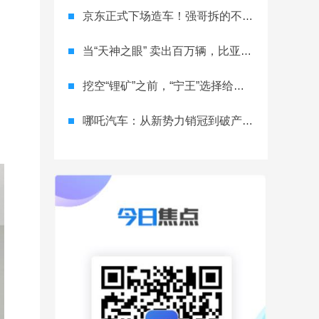
京东正式下场造车！强哥拆的不只是车市，是产业的墙？
当“天神之眼” 卖出百万辆，比亚迪改写的不只是销量榜
挖空“锂矿”之前，“宁王”选择给电池“续命”
哪吒汽车：从新势力销冠到破产重整，一场跌宕起伏的“闹剧”