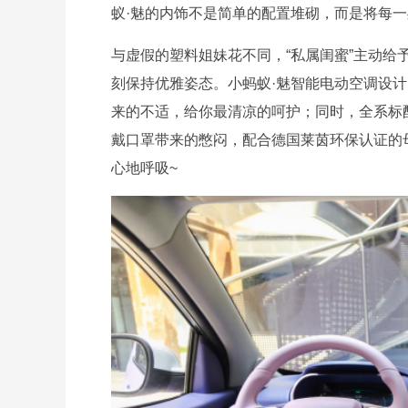
蚁·魅的内饰不是简单的配置堆砌，而是将每
与虚假的塑料姐妹花不同，“私属闺蜜”主动
刻保持优雅姿态。小蚂蚁·魅智能电动空调设
来的不适，给你最清凉的呵护；同时，全系标配
戴口罩带来的憋闷，配合德国莱茵环保认证的
心地呼吸~