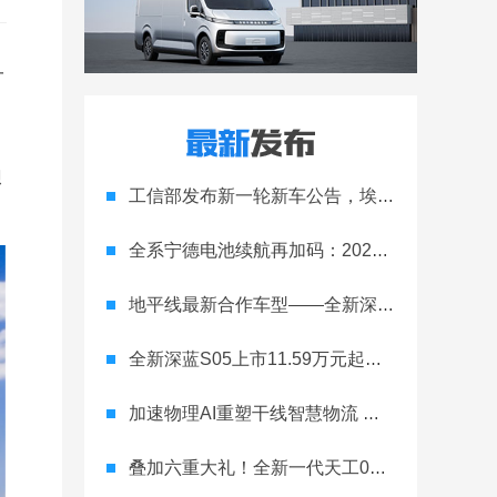
一
狈
工信部发布新一轮新车公告，埃安Ray 7引发关注
全系宁德电池续航再加码：2027款埃安RT上市，9.98万元起
地平线最新合作车型——全新深蓝S05正式上市！
全新深蓝S05上市11.59万元起，全球时尚激光智能SUV全面进阶
加速物理AI重塑干线智慧物流 智加科技战略合作图达通
叠加六重大礼！全新一代天工08 670 Max上市限时价17.99万元