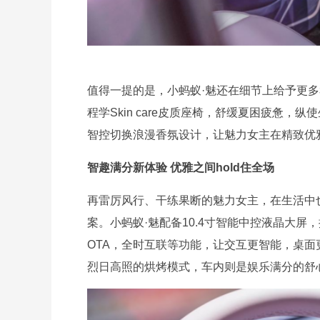
值得一提的是，小蚂蚁·魅还在细节上给予更
程学Skin care皮质座椅，舒缓夏困疲惫，
智控切换浪漫香氛设计，让魅力女主在精致优
智趣满分新体验 优雅之间hold住全场
再雷厉风行、干练果断的魅力女主，在生活中
案。小蚂蚁·魅配备10.4寸智能中控液晶大
OTA，全时互联等功能，让交互更智能，桌
烈日高照的烘烤模式，车内则是娱乐满分的舒