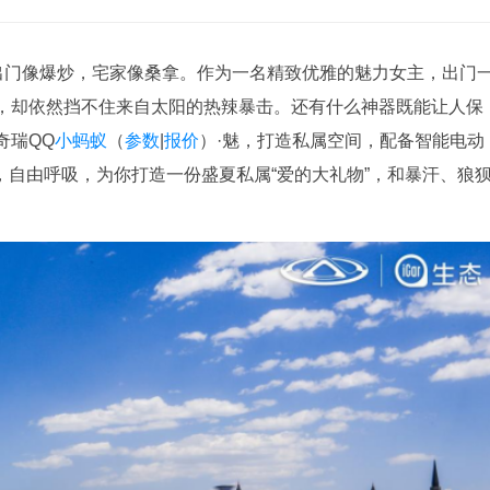
得出门像爆炒，宅家像桑拿。作为一名精致优雅的魅力女主，出门
，却依然挡不住来自太阳的热辣暴击。还有什么神器既能让人保
奇瑞QQ
小蚂蚁
（
参数
|
报价
）·魅，打造私属空间，配备智能电动
行，自由呼吸，为你打造一份盛夏私属“爱的大礼物”，和暴汗、狼