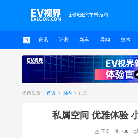
资讯
评测
新车
导购
技术
当前位置：
首页
国内
正文
私属空间 优雅体验 
王坚
788