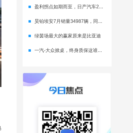
盈利拐点如期而至，日产汽车26财年一季度财报释放稳健增长信号
昊铂埃安7月销量34987辆，同比增长31.74%，全新Ray系列蓄势待发
绿茵场最大的赢家原来是比亚迪
一汽-大众掀桌，终身质保这谁顶得住？
蚂