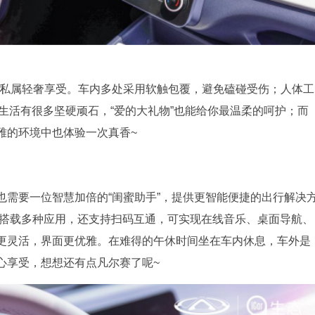
多私属轻奢享受。车内多处采用软触包覆，避免磕碰受伤；人体工
纵使生活有很多坚硬顽石，“爱的大礼物”也能给你最温柔的呵护；而
雅的环境中也体验一次真香~
也需要一位智慧加倍的“闺蜜助手”，提供更智能便捷的出行解决
屏，搭载多种应用，还支持扫码互通，可实现在线音乐、桌面导航、
面更灵活，界面更优雅。在难得的午休时间坐在车内休息，车外是
心享受，想想还有点凡尔赛了呢~