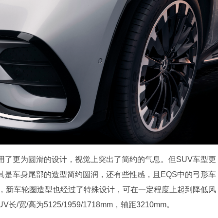
用了更为圆滑的设计，视觉上突出了简约的气息。但SUV车型更
其是车身尾部的造型简约圆润，还有些性感，且EQS中的弓形车
时，新车轮圈造型也经过了特殊设计，可在一定程度上起到降低风
宽/高为5125/1959/1718mm，轴距3210mm。