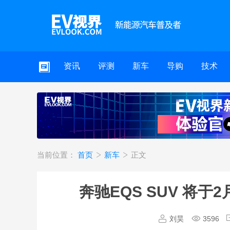
资讯
评测
新车
导购
技术
当前位置：
首页
新车
正文
奔驰EQS SUV 将于
刘昊
3596