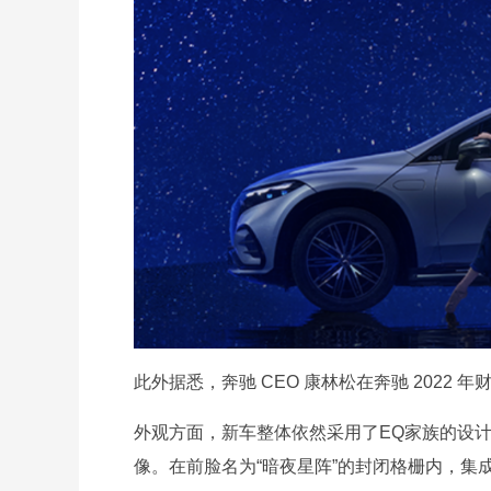
此外据悉，奔驰 CEO 康林松在奔驰 2022 
外观方面，新车整体依然采用了EQ家族的设计
像。在前脸名为“暗夜星阵”的封闭格栅内，