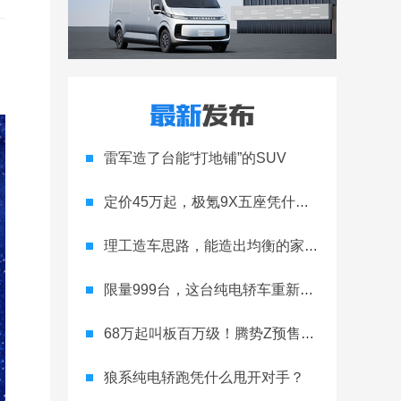
雷军造了台能“打地铺”的SUV
定价45万起，极氪9X五座凭什么领跑高端
理工造车思路，能造出均衡的家用轿跑吗
限量999台，这台纯电轿车重新定义运动家用
68万起叫板百万级！腾势Z预售开启
狼系纯电轿跑凭什么甩开对手？