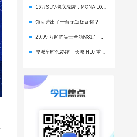
15万SUV彻底洗牌，MONA L03直接降维打击
领克造出了一台无短板瓦罐？
29.99 万起的猛士全新M817，从此越野不靠老司机
硬派车时代终结，长城 H10 重新洗牌
了