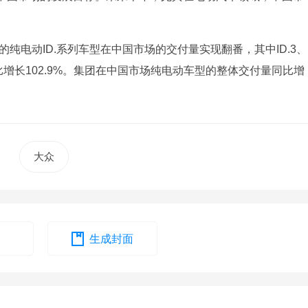
纯电动ID.系列车型在中国市场的交付量实现翻番，其中ID.3、
台，同比增长102.9%。集团在中国市场纯电动车型的整体交付量同比增
大众
生成封面