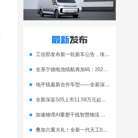
奠
工信部发布新一轮新车公告，埃安Ray 7引发关注
全系宁德电池续航再加码：2027款埃安RT上市，9.98万元起
地平线最新合作车型——全新深蓝S05正式上市！
，
广
全新深蓝S05上市11.59万元起，全球时尚激光智能SUV全面进阶
，
加速物理AI重塑干线智慧物流 智加科技战略合作图达通
叠加六重大礼！全新一代天工08 670 Max上市限时价17.99万元