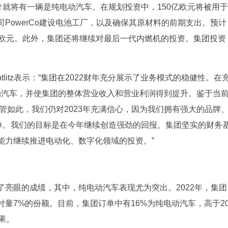
预计就将有一辆是纯电动汽车。在规划投资中，150亿欧元将被用于
PowerCo建设电池工厂，以及确保其原材料的前期支出。预计
200亿欧元。此外，集团还将继续对最后一代内燃机的投资。集团投资
tlitz表示：“集团在2022财年充分展示了业务模式的稳健性。在
电动汽车，并使集团的整体营业收入和营业利润得到提升。鉴于当
尽管如此，我们仍对2023年充满信心，因为我们拥有强大的品牌
订单。我们的目标是在今年继续创造强劲的回报。集团坚实的财务
能力继续推进电动化、数字化领域的投资。”
亮眼的成绩，其中，纯电动汽车表现尤为突出。2022年，集团
付量7%的份额。目前，集团订单中有16%为纯电动汽车，高于2
果。