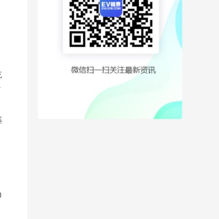
充
前
、
基
0