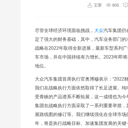
王荣
805
尽管全球经济环境面临挑战，
大众
汽车集团仍
定了强大的财务基础，其中，汽车业务部门的
战略在2022年取得全新进展，最新车型系列
车市场，并在中国持续有力增长。2023年即
地位。
大众汽车集团首席执行官奥博穆表示：“202
我们在战略执行方面依然取得了长足进展。纯
受青睐的产品谱系不断拓展，这一成绩也为今年
集团在战略执行方面采取了一系列重要举措，
展路线图的修订等。我们继续强化在全球市场的
年，将是执行战略目标、加速集团发展的关键