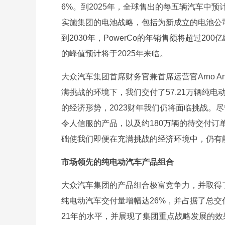
6%。到2025年，全球售出的每五辆汽车中
实施集团的电池战略，包括为新成立的电池公司
到2030年，PowerCo的年销售额将超过
的峰值预计将于2025年来临。
大众汽车集团首席财务官兼首席运营官Arno An
满挑战的环境下，我们交付了57.21万辆纯
的经济形势，2023财年我们仍将面临挑战。
令人信服的产品，以及约180万辆的待交付
础使我们即便在充满挑战的经济环境中，仍有
市场领先的纯电动汽车产品组合
大众汽车集团的产品组合极富竞争力，并取得了
纯电动汽车交付量增幅达26%，并占据了总交
21年的水平，并展现了集团重点战略发展的效