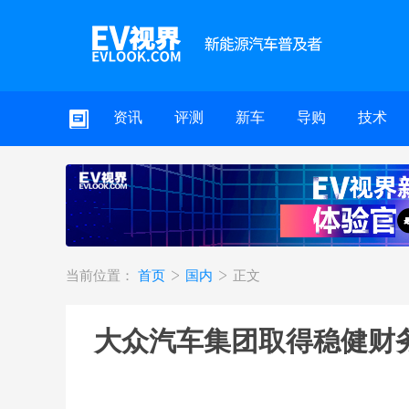
资讯
评测
新车
导购
技术
当前位置：
首页
国内
正文
大众汽车集团取得稳健财