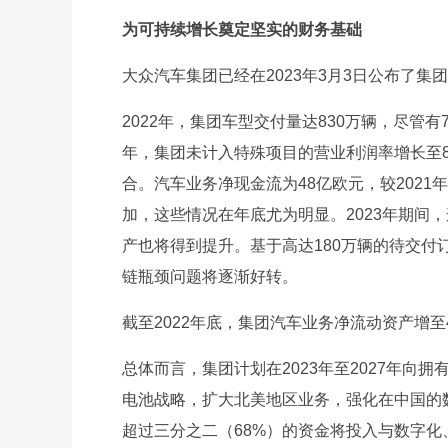
为可持续增长奠定坚实的财务基础
大众汽车集团已经在2023年3月3日公布了集
2022年，集团车型交付量达830万辆，尽管
年，集团未计入特殊项目的营业利润率增长至8
合。汽车业务净现金流为48亿欧元，较2021
加，这些情况在年底尤为明显。2023年期间
产也将得到提升。基于高达180万辆的待交
链瓶颈问题将逐渐好转。
截至2022年底，集团汽车业务净流动资产增
总体而言，集团计划在2023年至2027年向
电池战略，扩大北美地区业务，强化在中国的
超过三分之二（68%）的资金将投入与数字