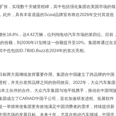
续扩张，实现数个关键里程碑，其中包括强化集团在美国市场的领
线，此外，具有丰富底蕴的Scout品牌宣布将在2026年交付其首批
18.8%，达4.42万辆，位列纯电动汽车市场的第四位。目前
的份额，到2030年计划将这一份额提升至10%。集团将通过在
括ID.7和ID.Buzz在2024年的首次亮相。
目标两方面继续发挥重要作用。集团在中国建立了跨品牌的中国
程，并充分发挥品牌之间的协同效应。2022年，大众汽车集团
了与本土伙伴的合作。大众汽车集团与地平线携手，推动在中国驾
团成立了CARIAD中国子公司，旨在加速研发进程、拓展软件
这一举措将使集团更有效地满足中国消费者的需求，持续提供新
中国市场的发展目标。未来十年，尤其在电动汽车领域，中国市