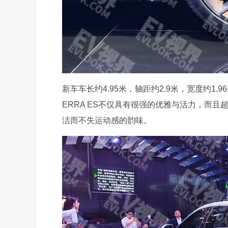
新车车长约4.95米，轴距约2.9米，宽度约1
ERRA ES不仅具有很强的优雅与活力，而
洁而不失运动感的韵味。