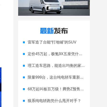
雷军造了台能“打地铺”的SUV
定价45万起，极氪9X五座凭什么领跑高端
理工造车思路，能造出均衡的家用轿跑吗
限量999台，这台纯电轿车重新定义运动家用
68万起叫板百万级！腾势Z预售开启
狼系纯电轿跑凭什么甩开对手？