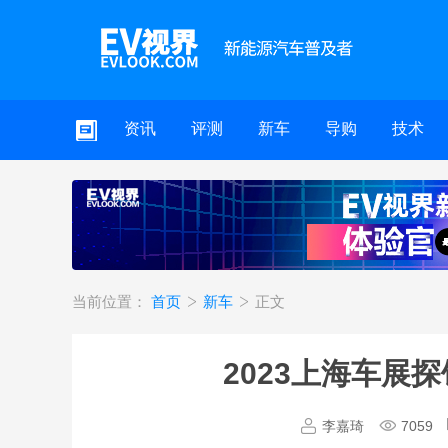
资讯
评测
新车
导购
技术
当前位置：
首页
新车
正文
2023上海车展
李嘉琦
7059