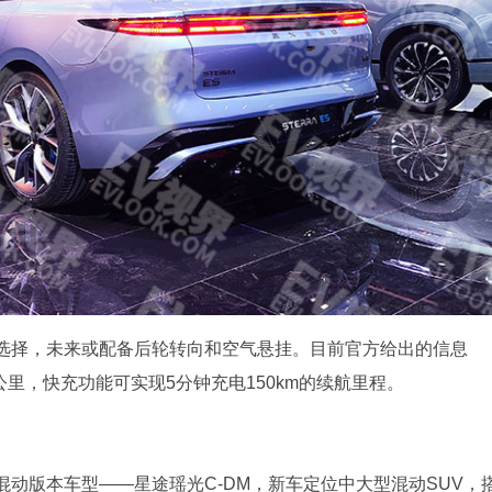
选择，未来或配备后轮转向和空气悬挂。目前官方给出的信息
公里，快充功能可实现5分钟充电150km的续航里程。
动版本车型——星途瑶光C-DM，新车定位中大型混动SUV，