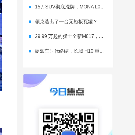
15万SUV彻底洗牌，MONA L03直接降维打击
领克造出了一台无短板瓦罐？
29.99 万起的猛士全新M817，从此越野不靠老司机
硬派车时代终结，长城 H10 重新洗牌