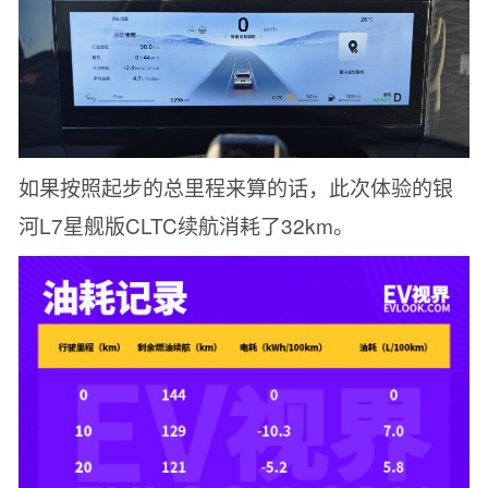
如果按照起步的总里程来算的话，此次体验的银
河L7星舰版CLTC续航消耗了32km。