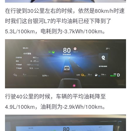
在行驶到30公里左右的时候，依然是80km/h时速
时我们这台银河L7的平均油耗已经下降到了
5.3L/100km，电耗则为-3.7kWh/100km。
行驶40公里的时候，车辆的平均油耗降至
4.9L/100km，油耗则为-2.9kWh/100km。