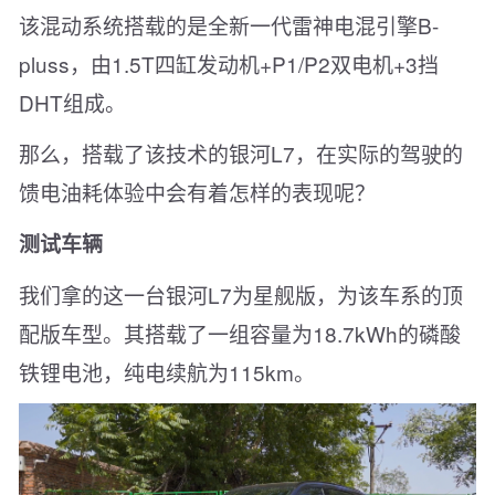
该混动系统搭载的是全新一代雷神电混引擎B-
pluss，由1.5T四缸发动机+P1/P2双电机+3挡
DHT组成。
那么，搭载了该技术的银河L7，在实际的驾驶的
馈电油耗体验中会有着怎样的表现呢？
测试车辆
我们拿的这一台银河L7为星舰版，为该车系的顶
配版车型。其搭载了一组容量为18.7kWh的磷酸
铁锂电池，纯电续航为115km。