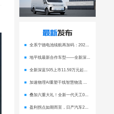
全系宁德电池续航再加码：2027款埃安RT上市，9.98万元起
地平线最新合作车型——全新深蓝S05正式上市！
全新深蓝S05上市11.59万元起，全球时尚激光智能SUV全面进阶
加速物理AI重塑干线智慧物流 智加科技战略合作图达通
叠加六重大礼！全新一代天工08 670 Max上市限时价17.99万元
盈利拐点如期而至，日产汽车26财年一季度财报释放稳健增长信号