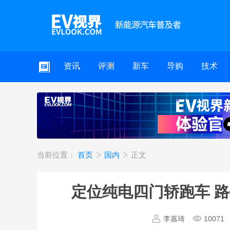
资讯
评测
新车
导购
技术
当前位置：
首页
国内
正文
定位纯电四门轿跑车 路
李嘉琦
10071