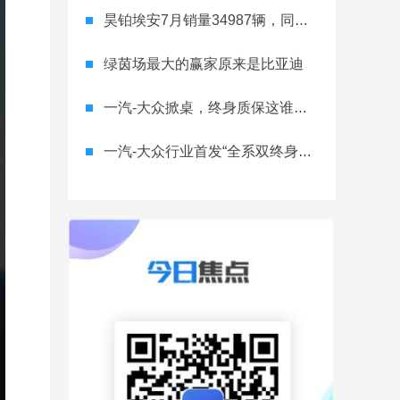
昊铂埃安7月销量34987辆，同比增长31.74%，全新Ray系列蓄势待发
绿茵场最大的赢家原来是比亚迪
一汽-大众掀桌，终身质保这谁顶得住？
一汽-大众行业首发“全系双终身质保” 重树汽车服务新标杆