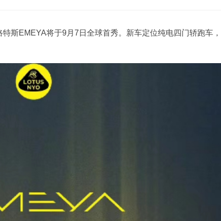
路特斯EMEYA将于9月7日全球首秀。新车定位纯电四门轿跑车，