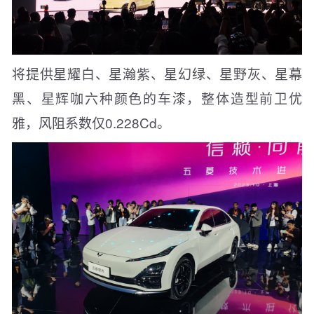
将提供星耀白、星瀚紫、星幻绿、星野灰、星幕
黑、星辉咖六种颜色的车漆，整体造型前卫优
雅，风阻系数仅0.228Cd。