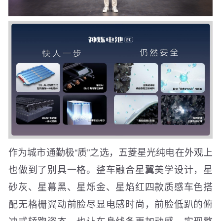
作为城市通勤极“质”之选，五菱星光纯电在外观上
也做到了别具一格。整车融合星翼美学设计，星
砂灰、星幕黑、星烁金、星焰红四款质感车色搭
配无格栅翼动前脸尽显电感时尚，前脸低趴的俯
冲式轿跑姿态，也让车身线条更加动感，实现整