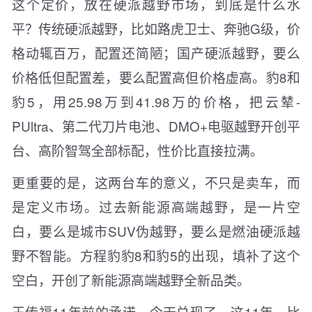
这个定价，放在硬派越野市场，到底是什么水
平？传统硬派越野，比如路虎卫士、奔驰G级，价
格动辄百万，配置还简陋；国产硬派越野，要么
价格低但配置差，要么配置高但价格虚高。豹8和
豹5，用25.98万到41.98万的价格，把云辇-
PUltra、第二代刀片电池、DMO+电驱越野开创平
台、高阶智驾全部标配，性价比直接拉满。
更重要的是，这两台车的意义，不只是卖车，而
是定义市场。过去新能源高端越野，是一片空
白，要么是城市SUV伪越野，要么是燃油硬派越
野不智能。方程豹豹8和豹5的出现，填补了这个
空白，开创了新能源高端越野全新品类。
王传福11年前的承诺，今天兑现了。这11年，比