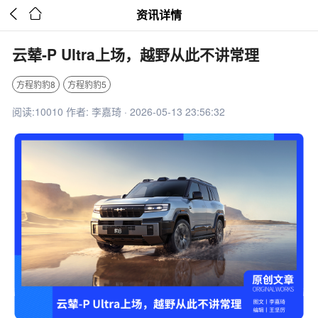


资讯详情
云辇-P Ultra上场，越野从此不讲常理
方程豹豹8
方程豹豹5
阅读:10010 作者: 李嘉琦 · 2026-05-13 23:56:32