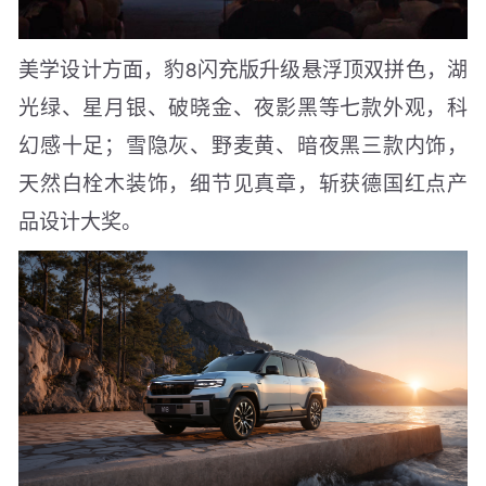
美学设计方面，豹8闪充版升级悬浮顶双拼色，湖
光绿、星月银、破晓金、夜影黑等七款外观，科
幻感十足；雪隐灰、野麦黄、暗夜黑三款内饰，
天然白栓木装饰，细节见真章，斩获德国红点产
品设计大奖。