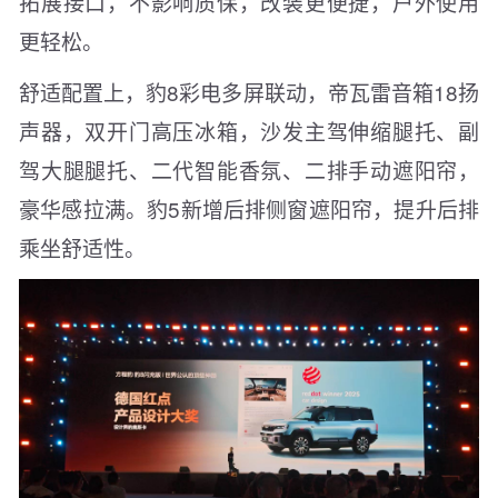
拓展接口，不影响质保，改装更便捷，户外使用
更轻松。
舒适配置上，豹8彩电多屏联动，帝瓦雷音箱18扬
声器，双开门高压冰箱，沙发主驾伸缩腿托、副
驾大腿腿托、二代智能香氛、二排手动遮阳帘，
豪华感拉满。豹5新增后排侧窗遮阳帘，提升后排
乘坐舒适性。