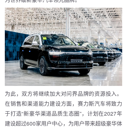
为此，双方将继续加大对问界品牌的资源投入。
在销售和渠道能力建设方面，赛力斯汽车将致力
于打造“新豪华渠道品质生态圈”，计划在2027年
建设超过600家用户中心，为用户带来超级豪华体