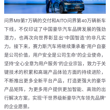
问界M9第7万辆的交付和AITO问界第40万辆新车
下线，不仅印证了中国豪华汽车品牌发展的强劲
潜力，也再次向世界彰显出“中国智造”的非凡实
力。接下来，赛力斯汽车将继续秉承着“用户自豪
是公司价值，用户安全是公司生命”的企业使命，
坚持“全心全意为用户服务”的企业宗旨，致力于关
键技术的积累和高端产品体验方面的持续进阶，
不断推出更多全新平台产品，打造更强大的豪华
产品矩阵，为更多用户提供更加智能、高效的出
行解决方案，实现“干世界级新豪华汽车领先品牌”
的企业愿景。