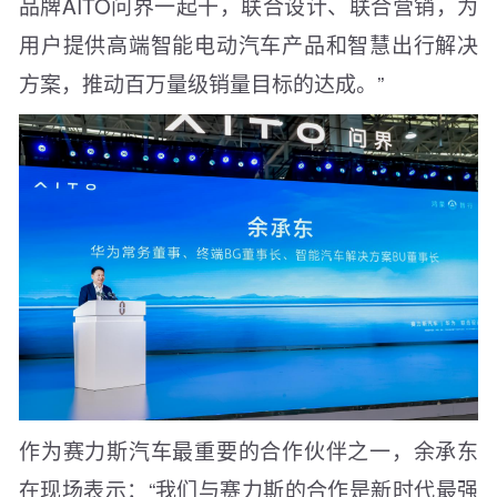
品牌AITO问界一起干，联合设计、联合营销，为
用户提供高端智能电动汽车产品和智慧出行解决
方案，推动百万量级销量目标的达成。”
作为赛力斯汽车最重要的合作伙伴之一，余承东
在现场表示：“我们与赛力斯的合作是新时代最强