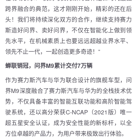
跨界融合的典范，这才刚刚开始，精彩的还在后
头！我们将持续深化双方的合作，继续支持赛力
斯造好问界、卖好问界，不仅在智能化上做到领
先水平，在机械素质上也要远远超越业界水平、
领先不止一代，一起创造更多奇迹！”
蝉联销冠，问界M9累计交付7万辆
作为赛力斯汽车与华为联合设计的旗舰车型，问
界M9深度融合了赛力斯汽车与华为的全栈技术优
势，不仅具备丰富的智能互联功能和高阶智能驾
驶系统，还以高分荣获C-NCAP（2021版）唯一
超五星安全认证，成为安全性能的新标杆，以全
方位卓越的产品力，为用户带来极致出行体验。