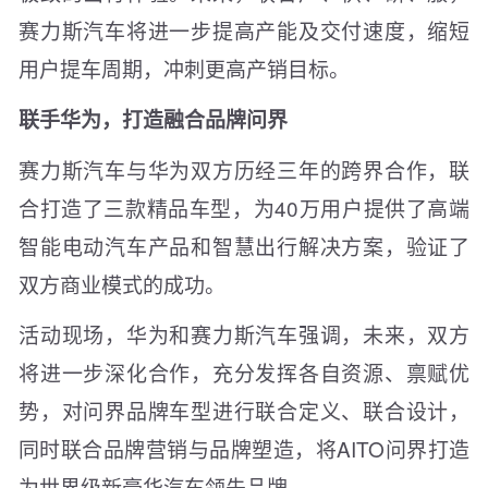
赛力斯汽车将进一步提高产能及交付速度，缩短
用户提车周期，冲刺更高产销目标。
联手华为，打造融合品牌问界
赛力斯汽车与华为双方历经三年的跨界合作，联
合打造了三款精品车型，为40万用户提供了高端
智能电动汽车产品和智慧出行解决方案，验证了
双方商业模式的成功。
活动现场，华为和赛力斯汽车强调，未来，双方
将进一步深化合作，充分发挥各自资源、禀赋优
势，对问界品牌车型进行联合定义、联合设计，
同时联合品牌营销与品牌塑造，将AITO问界打造
为世界级新豪华汽车领先品牌。