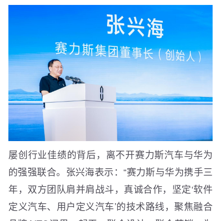
屡创行业佳绩的背后，离不开赛力斯汽车与华为
的强强联合。张兴海表示：“赛力斯与华为携手三
年，双方团队肩并肩战斗，真诚合作，坚定‘软件
定义汽车、用户定义汽车’的技术路线，聚焦融合