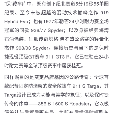
“保”藏车库中，既有创下纽北赛道5分19秒55单圈
纪录、至今未被超越的混动技术巅峰之作 919
Hybrid Evo；也有1977年勒芒24小时耐力赛全场
冠军的同款 936/77 Spyder；以及身披经典海湾
石油涂装、征服传奇塔格·佛罗热公路赛的轻量化
杰作 908/03 Spyder。连接历史与当下的是保时
捷现役顶级GT赛车 911 GT3 R，它已在勒芒24小
时耐力赛等全球顶级赛事中屡获桂冠。
同样瞩目的是奠定品牌基因的公路传奇：全球首
款配备固定防滚架的安全敞篷车 911 S Targa，其
Targa设计已成为功能与美学的象征；以及保时捷
传奇的序章——356 B 1600 S Roadster，它以极
简设计与后置后驱布局，为所有后续保时捷跑车