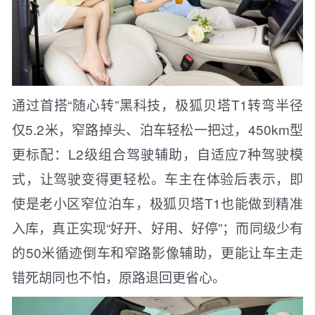
通过首搭“随心转”黑科技，极狐贝塔T1转弯半径
仅5.2米，窄路掉头、泊车轻松一把过，450km型
更标配：L2级组合驾驶辅助，自适应7种驾驶模
式，让驾驶变得更轻松。车主在体验后表示，即
使是老小区窄位泊车，极狐贝塔T1也能做到精准
入库，真正实现“好开、好用、好停”；而同级少有
的50米循迹倒车和窄路影像辅助，更能让车主走
错死胡同也不怕，原路退回更省心。