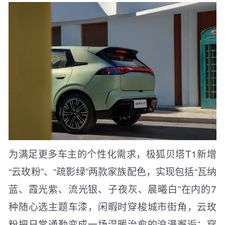
为满足更多车主的个性化需求，极狐贝塔T1新增
“云玫粉”、“疏影绿”两款家族配色，实现包括“瓦纳
蓝、霞光紫、流光银、子夜灰、晨曦白”在内的7
种随心选主题车漆，闲暇时穿梭城市街角，云玫
粉把日常通勤变成一场温暖治愈的浪漫邂逅；穿