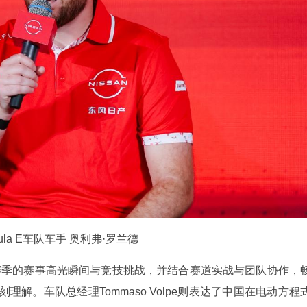
ula E车队车手 奥利弗·罗兰德
赛季的赛事高光瞬间与竞技挑战，并结合赛道实战与团队协作，
解。车队总经理Tommaso Volpe则表达了中国在电动方程