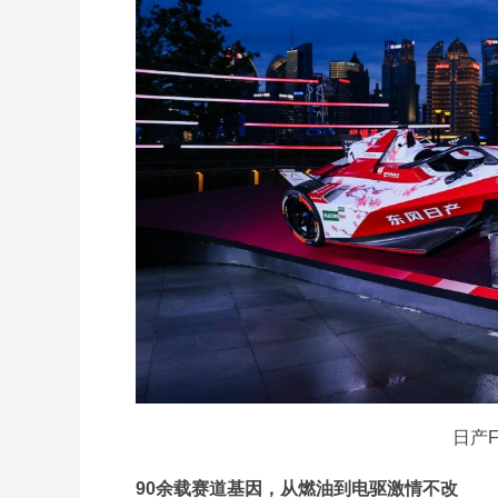
日产F
90余载赛道基因，从燃油到电驱激情不改