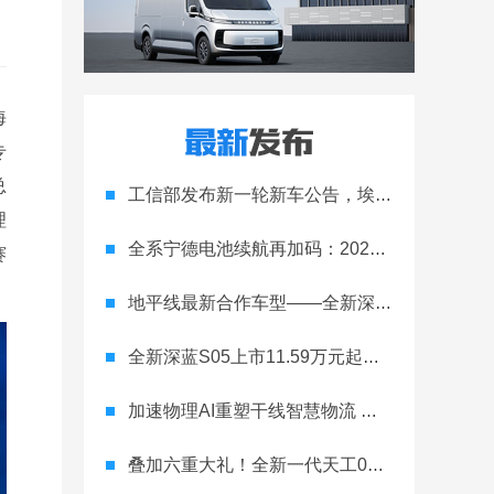
海
专
总
工信部发布新一轮新车公告，埃安Ray 7引发关注
理
全系宁德电池续航再加码：2027款埃安RT上市，9.98万元起
赛
地平线最新合作车型——全新深蓝S05正式上市！
全新深蓝S05上市11.59万元起，全球时尚激光智能SUV全面进阶
加速物理AI重塑干线智慧物流 智加科技战略合作图达通
叠加六重大礼！全新一代天工08 670 Max上市限时价17.99万元