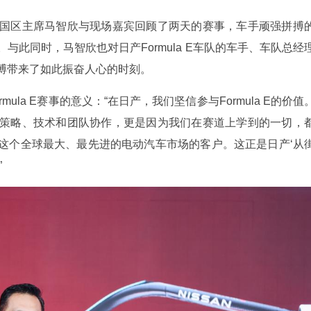
国区主席马智欣与现场嘉宾回顾了两天的赛事，车手顽强拼搏
此同时，马智欣也对日产Formula E车队的车手、车队总经
搏带来了如此振奋人心的时刻。
la E赛事的意义：“在日产，我们坚信参与Formula E的价值
策略、技术和团队协作，更是因为我们在赛道上学到的一切，
这个全球最大、最先进的电动汽车市场的客户。这正是日产‘从
”