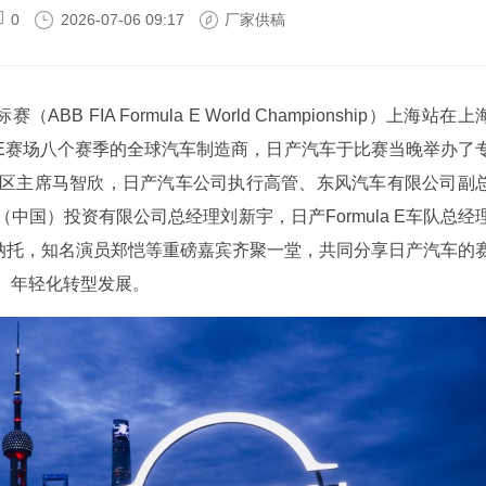
0
2026-07-06 09:17
厂家供稿
B FIA Formula E World Championship）上海站在上
a E赛场八个赛季的全球汽车制造商，日产汽车于比赛当晚举办了
区主席马智欣，日产汽车公司执行高管、东风汽车有限公司副
国）投资有限公司总经理刘新宇，日产Formula E车队总经
、诺曼·纳托，知名演员郑恺等重磅嘉宾齐聚一堂，共同分享日产汽车的
、年轻化转型发展。