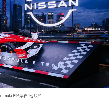
ormula E私享夜e起尽兴