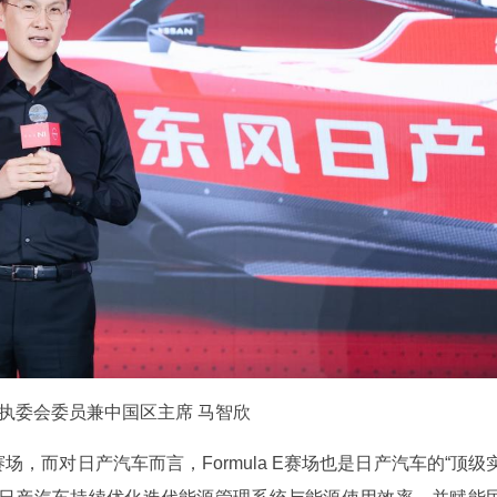
执委会委员兼中国区主席 马智欣
赛场，而对日产汽车而言，Formula E赛场也是日产汽车的“顶级