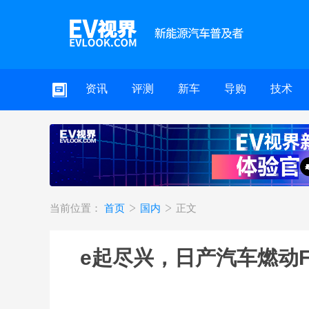
资讯
评测
新车
导购
技术
当前位置：
首页
国内
正文
e起尽兴，日产汽车燃动F