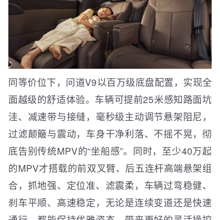
同等价位下，问道V9以百万级底盘配置，实现全
面越级的舒适体验。车辆可提前25米感知路面坑
洼、减速带与接缝，毫秒级主动调节悬架阻尼，
过滤颠簸与震动，车身干净利落、不摇不晃，彻
底告别传统MPV的“坐船感”。同时，至少40万起
的MPV才搭载的前双叉臂、后五连杆高端悬架组
合，抓地强、定位准、滤震柔，车辆过弯稳健、
刹车平顺、高速稳定，无论是连续变道还是快速
通行，都能保持优雅姿态，带来更好的灵活操控