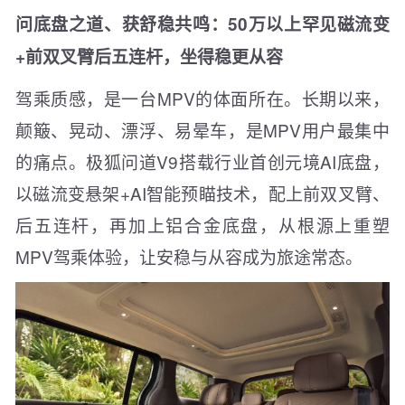
问底盘之道、获舒稳共鸣：50万以上罕见磁流变
+前双叉臂后五连杆，坐得稳更从容
驾乘质感，是一台MPV的体面所在。长期以来，
颠簸、晃动、漂浮、易晕车，是MPV用户最集中
的痛点。极狐问道V9搭载行业首创元境AI底盘，
以磁流变悬架+AI智能预瞄技术，配上前双叉臂、
后五连杆，再加上铝合金底盘，从根源上重塑
MPV驾乘体验，让安稳与从容成为旅途常态。