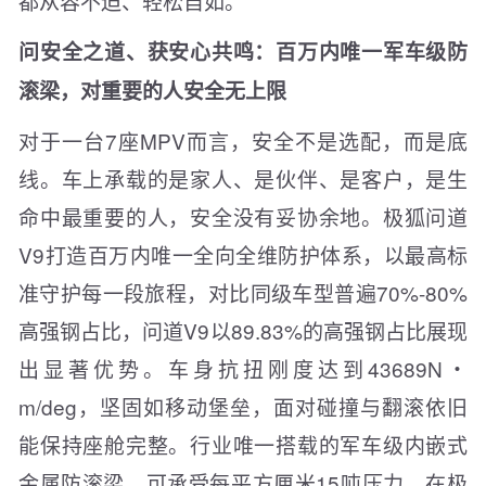
都从容不迫、轻松自如。
问安全之道、获安心共鸣：百万内唯一军车级防
滚梁，对重要的人安全无上限
对于一台7座MPV而言，安全不是选配，而是底
线。车上承载的是家人、是伙伴、是客户，是生
命中最重要的人，安全没有妥协余地。极狐问道
V9打造百万内唯一全向全维防护体系，以最高标
准守护每一段旅程，对比同级车型普遍70%-80%
高强钢占比，问道V9以89.83%的高强钢占比展现
出显著优势。车身抗扭刚度达到43689N・
m/deg，坚固如移动堡垒，面对碰撞与翻滚依旧
能保持座舱完整。行业唯一搭载的军车级内嵌式
金属防滚梁，可承受每平方厘米15吨压力，在极