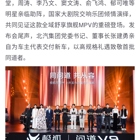
堂，周涛、李乃文、窦文涛、俞飞鸿、郁可唯等
明星亲临助阵，国家大剧院交响乐团倾情演绎，
共同见证这款全域舒享旗舰MPV的重磅登场。发
布会尾声，北汽集团党委书记、董事长张建勇亲
自为车主代表交付新车，以高规格礼遇致敬首批
同道者。