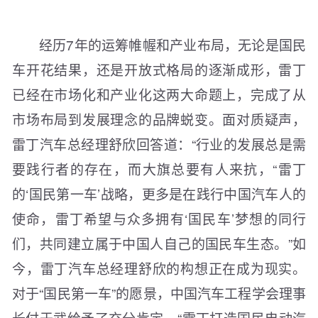
经历7年的运筹帷幄和产业布局，无论是国民
车开花结果，还是开放式格局的逐渐成形，雷丁
已经在市场化和产业化这两大命题上，完成了从
市场布局到发展理念的品牌蜕变。面对质疑声，
雷丁汽车总经理舒欣回答道：“行业的发展总是需
要践行者的存在，而大旗总要有人来抗，“雷丁
的‘国民第一车’战略，更多是在践行中国汽车人的
使命，雷丁希望与众多拥有‘国民车’梦想的同行
们，共同建立属于中国人自己的国民车生态。”如
今，雷丁汽车总经理舒欣的构想正在成为现实。
对于“国民第一车”的愿景，中国汽车工程学会理事
长付于武给予了充分肯定，“雷丁打造国民电动汽