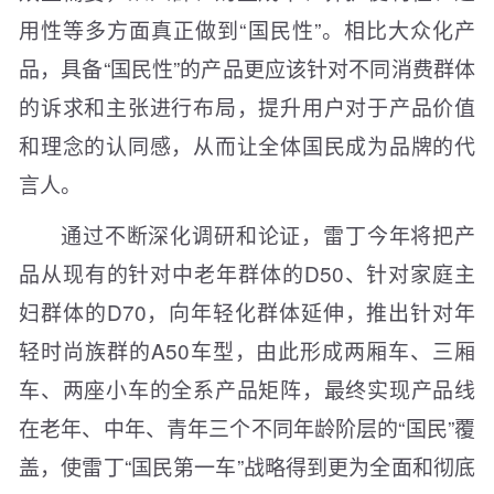
用性等多方面真正做到“国民性”。相比大众化产
品，具备“国民性”的产品更应该针对不同消费群体
的诉求和主张进行布局，提升用户对于产品价值
和理念的认同感，从而让全体国民成为品牌的代
言人。
通过不断深化调研和论证，雷丁今年将把产
品从现有的针对中老年群体的D50、针对家庭主
妇群体的D70，向年轻化群体延伸，推出针对年
轻时尚族群的A50车型，由此形成两厢车、三厢
车、两座小车的全系产品矩阵，最终实现产品线
在老年、中年、青年三个不同年龄阶层的“国民”覆
盖，使雷丁“国民第一车”战略得到更为全面和彻底