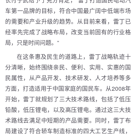
车第一品牌的目标，符合中国最广阔中低端市场
的需要和产业升级的趋势。从目前来看，雷丁已
经率先完成了战略布局，改变当前固有的行业格
局，只是时间问题。”
在这条惠及民生的道路上，雷丁战略轨迹十
分清晰，始终围绕亲民、便利、实用、实惠的国
民属性，从产品开发、技术研发、人才培养等多
方面，打造适用于中国家庭的国民车。从2008年
开始，雷丁就规划了三大技术路线，包括了低压
铅酸，低压锂电，以及高压锂电。通过这三大技
术路线去满足中短期的产品需要。同时，雷丁布
局建设了符合轿车制造标准的四大工艺生产线，