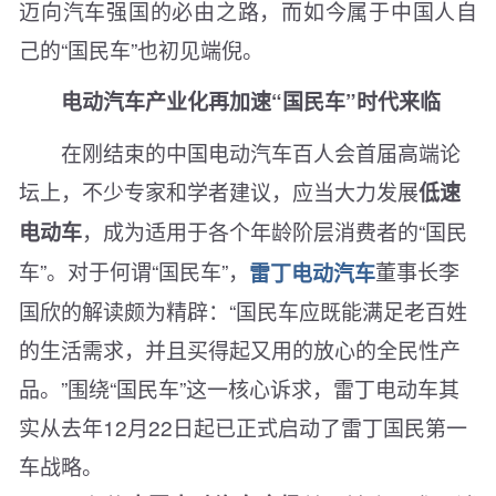
迈向汽车强国的必由之路，而如今属于中国人自
己的“国民车”也初见端倪。
电动汽车产业化再加速“国民车”时代来临
在刚结束的中国电动汽车百人会首届高端论
坛上，不少专家和学者建议，应当大力发展
低速
，成为适用于各个年龄阶层消费者的“国民
电动车
车”。对于何谓“国民车”，
董事长李
雷丁电动汽车
国欣的解读颇为精辟：“国民车应既能满足老百姓
的生活需求，并且买得起又用的放心的全民性产
品。”围绕“国民车”这一核心诉求，雷丁电动车其
实从去年12月22日起已正式启动了雷丁国民第一
车战略。