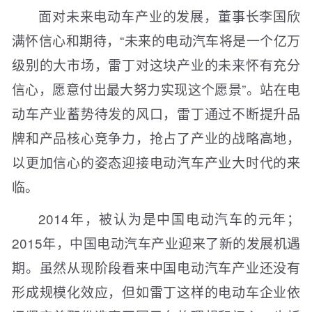
面对未来电动车产业的发展，董事长李国欣
满怀信心和期待，“未来的电动汽车将是一个亿万
级别的大市场，雷丁对这块产业的未来怀有充分
信心，愿意付出最大努力实现这个愿景”。站在电
动车产业蓄势待发的风口，雷丁通过不断提升品
牌和产品核心竞争力，抢占了产业的战略高地，
以更加信心的姿态迎接电动汽车产业大时代的来
临。
2014年，被认为是中国电动汽车的元年；
2015年，中国电动汽车产业迎来了新的发展机遇
期。虽然从现阶段看来中国电动汽车产业还没有
形成规模化效应，但如雷丁这样的电动车企业依