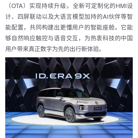
（OTA）实现持续升级。全新可定制化的HMI设
计、四屏联动以及大语言模型加持的AI伙伴等智
能配置，共同构建出更懂用户的智能座舱。它能
够自然响应触控与语音交互，为热衷科技的中国
用户带来真正数字为先的出行新体验。