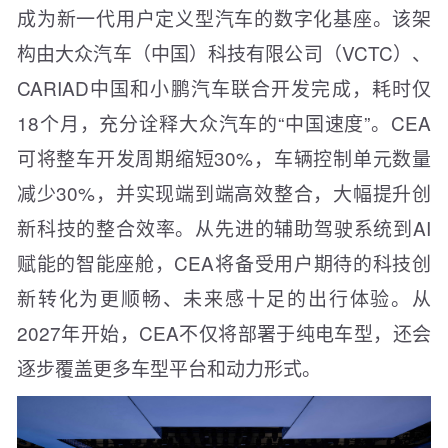
成为新一代用户定义型汽车的数字化基座。该架
构由大众汽车（中国）科技有限公司（VCTC）、
CARIAD中国和小鹏汽车联合开发完成，耗时仅
18个月，充分诠释大众汽车的“中国速度”。CEA
可将整车开发周期缩短30%，车辆控制单元数量
减少30%，并实现端到端高效整合，大幅提升创
新科技的整合效率。从先进的辅助驾驶系统到AI
赋能的智能座舱，CEA将备受用户期待的科技创
新转化为更顺畅、未来感十足的出行体验。从
2027年开始，CEA不仅将部署于纯电车型，还会
逐步覆盖更多车型平台和动力形式。