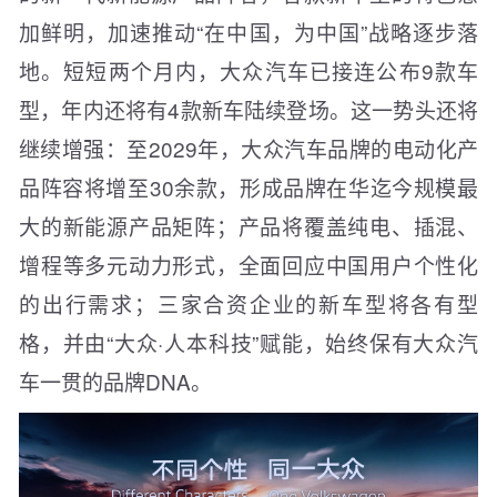
加鲜明，加速推动“在中国，为中国”战略逐步落
地。短短两个月内，大众汽车已接连公布9款车
型，年内还将有4款新车陆续登场。这一势头还将
继续增强：至2029年，大众汽车品牌的电动化产
品阵容将增至30余款，形成品牌在华迄今规模最
大的新能源产品矩阵；产品将覆盖纯电、插混、
增程等多元动力形式，全面回应中国用户个性化
的出行需求；三家合资企业的新车型将各有型
格，并由“大众·人本科技”赋能，始终保有大众汽
车一贯的品牌DNA。