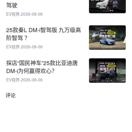
驾驶
EV视界
.
2026-08-06
25款秦L DM-i智驾版 九万级高
阶智驾 ？
EV视界
.
2026-08-06
探店“国民神车”25款比亚迪唐
DM-i为何赢得欢心？
EV视界
.
2026-08-06
评论