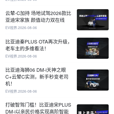
云辇-C加持 场地试驾2026款比
亚迪宋家族 颜值动力双在线
EV视界
.
2026-08-06
比亚迪秦PLUS OTA再次升级，
老车主的多维看法！
EV视界
.
2026-08-06
比亚迪海狮06 DM-i天神之眼
C+云辇C实测，新手秒变老司
机！
EV视界
.
2026-08-06
打破智驾门槛！比亚迪宋PLUS
DM-i以亲民价格实现高阶智能