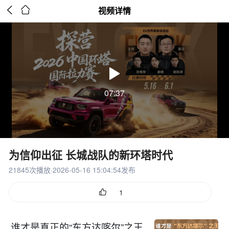


视频详情
07:37
为信仰出征 长城战队的新环塔时代
21845次播放·2026-05-16 15:04:54发布

1
谁才是真正的“东方达喀尔”之王