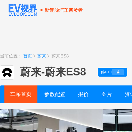
当前位置：
首页
蔚来
蔚来ES8
蔚来
-
蔚来ES8
纯电
车系首页
参数配置
报价
图片
资