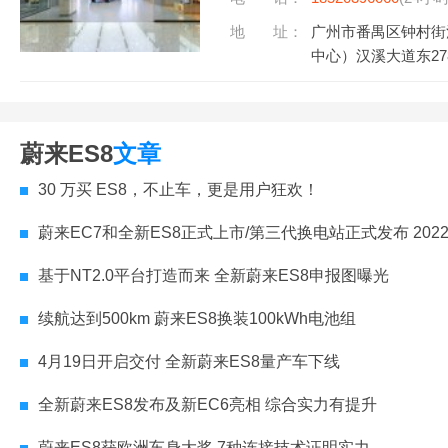
地 址：
广州市番禺区钟村街
中心）汉溪大道东27
蔚来ES8
文章
30 万买 ES8，不止车，更是用户狂欢！
蔚来EC7和全新ES8正式上市/第三代换电站正式发布 2022 NIO Day都
基于NT2.0平台打造而来 全新蔚来ES8申报图曝光
续航达到500km 蔚来ES8换装100kWh电池组
4月19日开启交付 全新蔚来ES8量产车下线
全新蔚来ES8发布及新EC6亮相 综合实力有提升
蔚来ES8获欧洲车身大奖 7种连接技术证明实力