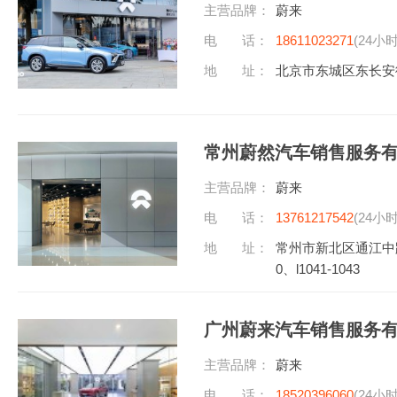
主营品牌：
蔚来
电 话：
18611023271
(24小
地 址：
北京市东城区东长安
常州蔚然汽车销售服务
主营品牌：
蔚来
电 话：
13761217542
(24小
地 址：
常州市新北区通江中路59
0、l1041-1043
广州蔚来汽车销售服务
主营品牌：
蔚来
电 话：
18520396060
(24小