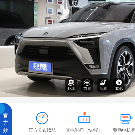
外观
前排
后排
其他
官
方
数
官方公布续航
充电时间（快/慢）
驱动电机