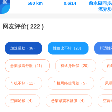
据
580 km
0.6/14
前永磁同步
流异步
网友评价(
222
)
加速强劲（36）
性价比不错（28）
舒适性
悬架减震舒服（21）
有终身质保（20）
内
车机不好（11）
车机网络信号差（5）
风噪
空间足够（4）
悬架减震不舒服（4）
空调