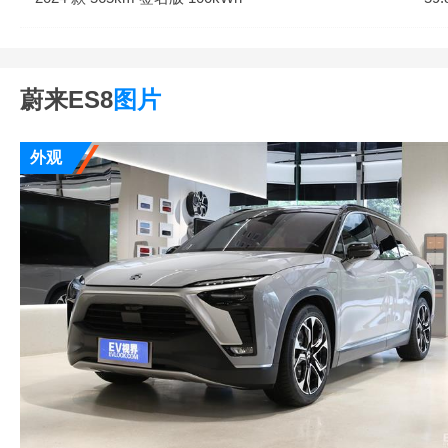
蔚来ES8
图片
外观