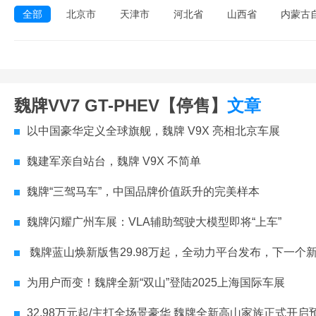
全部
北京市
天津市
河北省
山西省
内蒙古
魏牌VV7 GT-PHEV【停售】
文章
以中国豪华定义全球旗舰，魏牌 V9X 亮相北京车展
魏建军亲自站台，魏牌 V9X 不简单
魏牌“三驾马车”，中国品牌价值跃升的完美样本
魏牌闪耀广州车展：VLA辅助驾驶大模型即将“上车”
魏牌蓝山焕新版售29.98万起，全动力平台发布，下一个新能源“杀手
为用户而变！魏牌全新“双山”登陆2025上海国际车展
32.98万元起/主打全场景豪华 魏牌全新高山家族正式开启