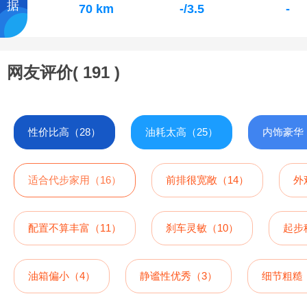
据
70 km
-/3.5
-
网友评价(
191
)
性价比高（28）
油耗太高（25）
内饰豪华
适合代步家用（16）
前排很宽敞（14）
外
配置不算丰富（11）
刹车灵敏（10）
起步
油箱偏小（4）
静谧性优秀（3）
细节粗糙