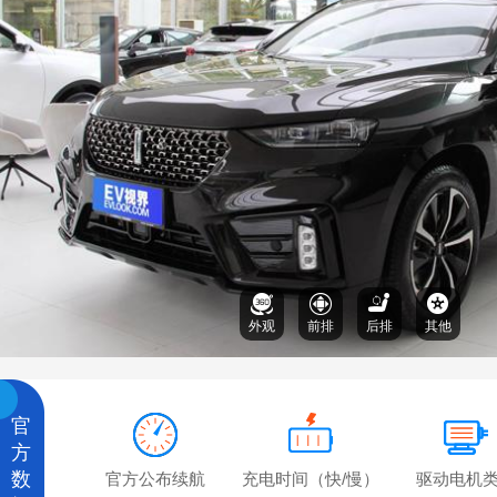
外观
前排
后排
其他
官
方
数
官方公布续航
充电时间（快/慢）
驱动电机