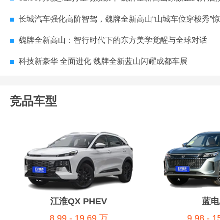
长城汽车强化高阶智驾，魏牌全新高山“山城车位穿梭秀”
魏牌全新高山：智行时代下的东方美学觉醒与全球对话
科技新豪华 全面进化 魏牌全新蓝山闪耀成都车展
竞品车型
江淮QX PHEV
蓝电
8.99 - 19.69 万
9.98 - 