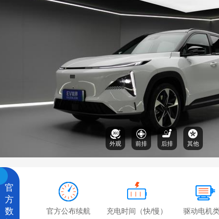
外观
前排
后排
其他
官
方
数
官方公布续航
充电时间（快/慢）
驱动电机