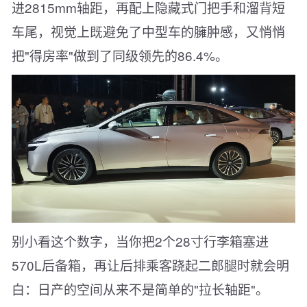
进2815mm轴距，再配上隐藏式门把手和溜背短
车尾，视觉上既避免了中型车的臃肿感，又悄悄
把"得房率"做到了同级领先的86.4%。
别小看这个数字，当你把2个28寸行李箱塞进
570L后备箱，再让后排乘客跷起二郎腿时就会明
白：日产的空间从来不是简单的"拉长轴距"。