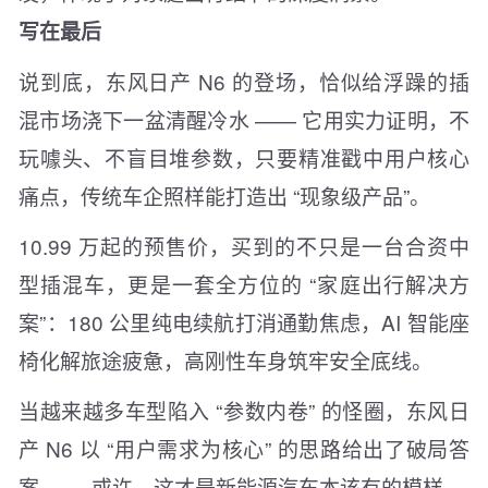
写在最后
说到底，
东风日产 N6
的登场，恰似给浮躁的插
混市场浇下一盆清醒冷水 —— 它用实力证明，不
玩噱头、不盲目堆参数，只要精准戳中用户核心
痛点，传统车企照样能打造出 “现象级产品”。
10.99 万起的预售价，买到的不只是一台合资中
型插混车，更是一套全方位的 “家庭出行解决方
案”：180 公里纯电续航打消通勤焦虑，AI 智能座
椅化解旅途疲惫，高刚性车身筑牢安全底线。
当越来越多车型陷入 “参数内卷” 的怪圈，
东风日
产 N6
以 “用户需求为核心” 的思路给出了破局答
案 —— 或许，这才是新能源汽车本该有的模样。