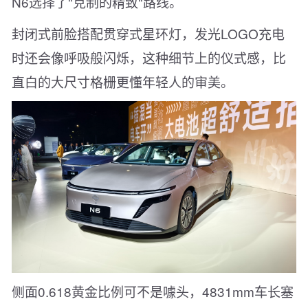
N6选择了"克制的精致"路线。
封闭式前脸搭配贯穿式星环灯，发光LOGO充电
时还会像呼吸般闪烁，这种细节上的仪式感，比
直白的大尺寸格栅更懂年轻人的审美。
侧面0.618黄金比例可不是噱头，4831mm车长塞