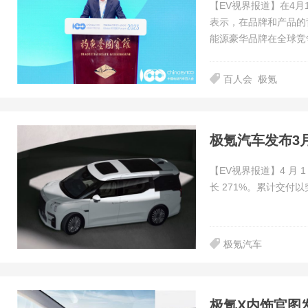
【EV视界报道】在4
表示，在品牌和产品的
能源豪华品牌在全球竞
百人会
极氪
极氪汽车发布3月
【EV视界报道】4 月 
长 271%。累计交付以突
极氪汽车
极氪X内饰官图