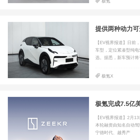
极氪
提供两种动力可
【EV视界报道】日前
车型，定位紧凑型纯电
选。据悉，新车预计将于
极氪X
极氪完成7.5亿
【EV视界报道】2月1
本轮融资由知名自动驾驶科
宁德时代、越秀产