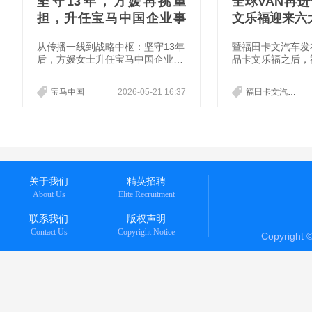
坚守13年，方媛再挑重
全球VAN再进化
担，升任宝马中国企业事
文乐福迎来六
务副总裁
从传播一线到战略中枢：坚守13年
暨福田卡文汽车发
后，方媛女士升任宝马中国企业事
品卡文乐福之后，
务副总裁。
福田汽车的全球化
续推动全球商用车
宝马中国
2026-05-21 16:37
福田卡文汽车
向世界输出中国智
卡文乐福极其海外
收获好评如潮。
关于我们
精英招聘
About Us
Elite Recruitment
联系我们
版权声明
Contact Us
Copyright Notice
Copyright