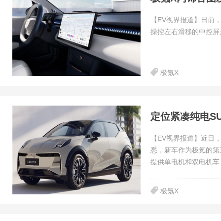
【EV视界报道】日前
操控左右滑移的中控屏
极氪X
定位紧凑纯电SUV
【EV视界报道】近日，根据
悉，新车作为极氪的第
提供单电机和双电机车
极氪X