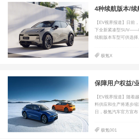
4种续航版本/续
【EV视界报道】日前
下全新紧凑型SUV——
续航版本车型可供选择
极氪X
保障用户权益/
【EV视界报道】随着越
料供应和生产将逐步缩减
日，极氪汽车官方宣布，
极氪001