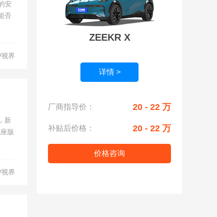
的安
能否
ZEEKR X
V视界
详情 >
20 - 22 万
厂商指导价：
，新
20 - 22 万
补贴后价格：
七座版
价格咨询
V视界