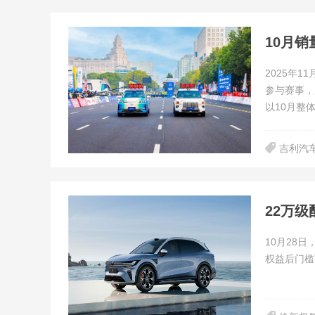
10月销
2025年
参与赛事，
以10月整
吉利汽
22万级
10月28日
权益后门槛