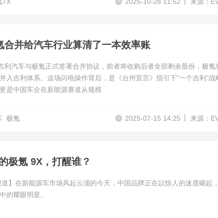
7X
2025-10-28 11:52
来源：E
氪合并给汽车行业算清了一本效率账
，吉利汽车与极氪正式签署合并协议，前者将收购后者全部剩余股份，极氪
并入吉利体系。这场闪电操作背后，是《台州宣言》指引下"一个吉利"战
更是中国车企在新能源赛道从规模
车
极氪
2025-07-15 14:25
来源：E
级的极氪 9X，打醒谁？
报道】在新能源车市场风起云涌的今天，中国品牌正在以惊人的速度崛起
中的耀眼明星。