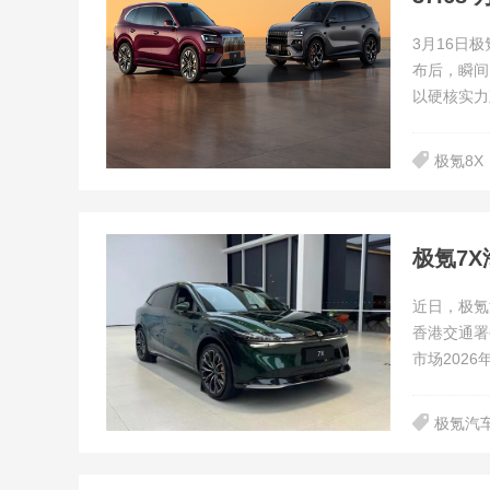
3月16日
布后，瞬间
以硬核实力
极氪8X
极氪7
近日，极氪
香港交通署
市场2026年.
极氪汽