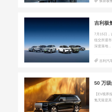
焕新极氪
吉利极
7月15日
纽交所退市
深度落地，
吉利汽
50 万
【EV视界
氪无疑是其