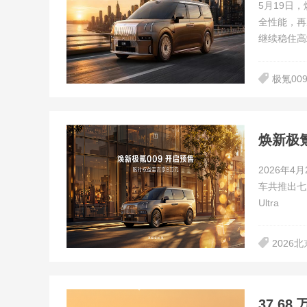
5月19日
全性能，再
继续稳住高
极氪00
焕新极氪
2026年
车共推出七座
Ultra
2026
37.6