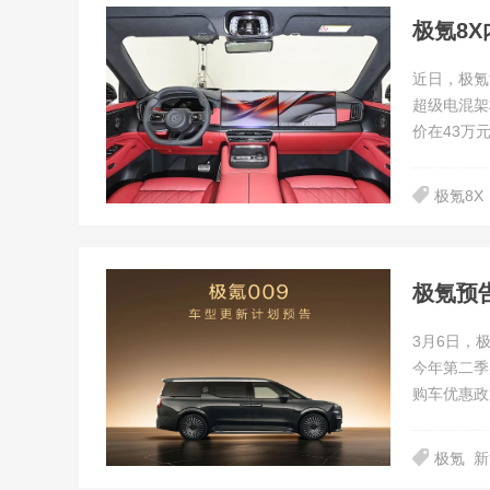
极氪8
近日，极氪
超级电混架
价在43万
极氪8X
极氪预
3月6日，
今年第二季
购车优惠政
极氪
新