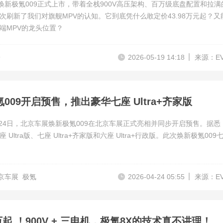
，焕新极氪009正式上市，带着全栈900V高压架构、百万级底盘配置和拉满
次刷新了我们对旗舰MPV的认知。它到底凭什么敢定价43.98万元起？又
端MPV的龙头位置？
9
2026-05-19 14:18
来源：E
009开启预售，推出豪华七座 Ultra+齐家版
4月24日，北京车展焕新极氪009在北京车展正式亮相并同步开启预售。据悉
 Ultra版、七座 Ultra+齐家版和六座 Ultra+行政版。此次焕新极氪009
北京车展
极氪
2026-04-24 05:55
来源：E
8 万起 ！900V + 三电机，极氪8X的技术真不讲理！