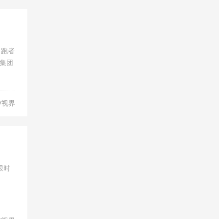
名跑者
集团
V视界
限时