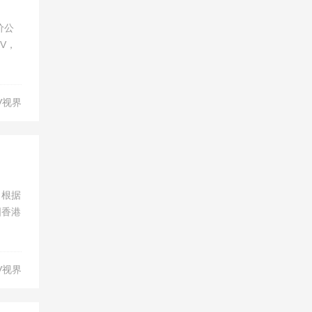
价公
V，
V视界
。根据
国香港
V视界