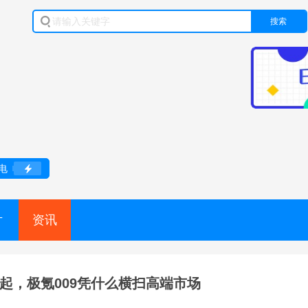
搜索
电
片
资讯
8万起，极氪009凭什么横扫高端市场