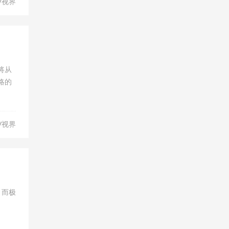
V视界
将从
略的
V视界
，而极