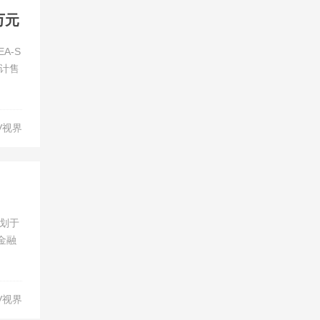
万元
A-S
计售
V视界
计划于
金融
V视界