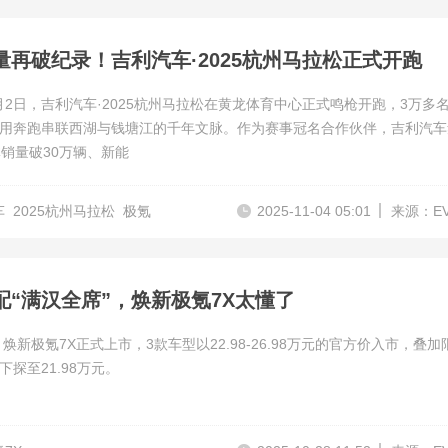
量再破纪录！吉利汽车·2025杭州马拉松正式开跑
11月2日，吉利汽车·2025杭州马拉松在黄龙体育中心正式鸣枪开跑，3万多
用奔跑串联西湖与钱塘江的千年文脉。作为赛事冠名合作伙伴，吉利汽车
体销量破30万辆、新能
车
2025杭州马拉松
极氪
2025-11-04 05:01
来源：E
配“满汉全席”，焕新极氪7X太懂了
，焕新极氪7X正式上市，3款车型以22.98-26.98万元的官方价入市，叠加
下探至21.98万元。