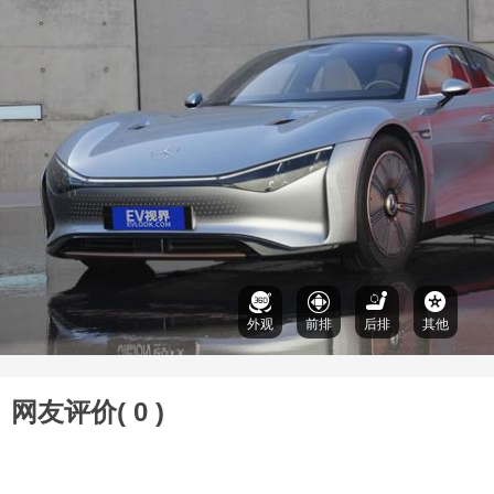
外观
前排
后排
其他
网友评价(
0
)