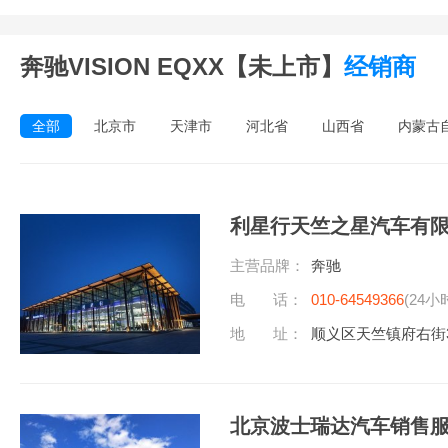
奔驰VISION EQXX【未上市】
经销商
全部
北京市
天津市
河北省
山西省
内蒙古
利星行天竺之星汽车有
主营品牌：
奔驰
电 话：
010-64549366
(24小
地 址：
顺义区天竺镇府右街
北京波士瑞达汽车销售