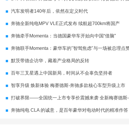
汽车发明者140年后，依然在定义时代
奔驰全新纯电MPV VLE正式发布 续航超700km将国产
奔驰牵手Momenta：当德国豪华车开始向中国“借脑”
奔驰联手Momenta：豪华车的"智驾焦虑"与一场被总理点赞的"技
默茨带德企访华，藏着产业格局的反转
百年三叉星遇上中国新局，时间从不会辜负坚持者
智享升级 焕新体验 梅赛德斯-奔驰多款核心车型升级上市
打破界限——全国统一上市专享价震撼来袭 全新梅赛德斯-奔驰纯电CL
奔驰纯电 CLA 的诚意，是百年豪华对电动时代的精准作答