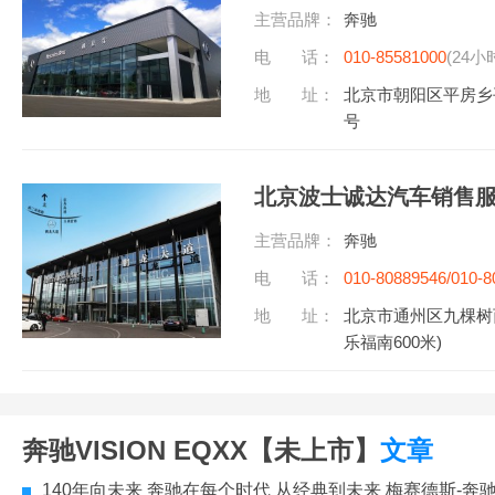
主营品牌：
奔驰
电 话：
010-85581000
(24小
地 址：
北京市朝阳区平房乡
号
北京波士诚达汽车销售
主营品牌：
奔驰
电 话：
010-80889546/010-8
听)
地 址：
北京市通州区九棵树西
乐福南600米)
奔驰VISION EQXX【未上市】
文章
140年向未来 奔驰在每个时代 从经典到未来 梅赛德斯-奔驰携40款时代力作与前瞻科技登陆