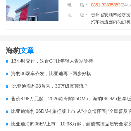
电 话：
0851-33835353
(24
地 址：
贵州省安顺市经济技
汽车物流园内3区1
海豹
文章
13小时交付，这台GT让年轻人告别等待
海豹06双车齐发，比亚迪再下两步好棋
比亚迪海豹08首秀，30万级真顶流？
售价8.98万元起，2026款海豹05DM-i、海豹06DM-i超享版加推长
比亚迪海豹 06DM-i 旅行版上市 从“小众情怀”到“全民普及”的
比亚迪海豹06EV上市，10.98万起，颜值驾控品质安全定义新