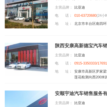
主营品牌：
比亚迪
电 话：
010-63720680
(24小
地 址：
北京市丰台区南四环
陕西安康高新德宝汽车
主营品牌：
比亚迪
电 话：
0915-3350333/1769
听)
地 址：
安康市高新区罗家梁
莲花检测向西200米
安顺宇迪汽车销售服务
主营品牌：
比亚迪