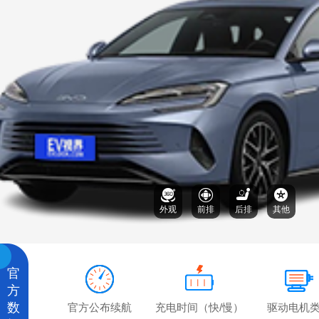
外观
前排
后排
其他
官
方
数
官方公布续航
充电时间（快/慢）
驱动电机