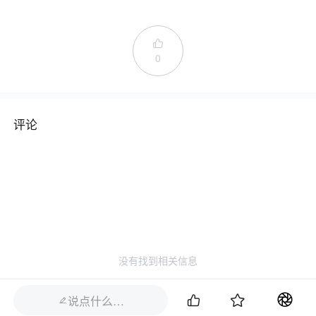

0
评论
没有找到相关信息


说点什么…
