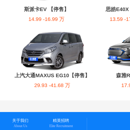
斯派卡EV 【停售】
思皓E40
14.99 -16.99 万
13.59 -
上汽大通MAXUS EG10【停售】
森雅R
29.93 -41.68 万
17.
关于我们
精英招聘
About Us
Elite Recruitment