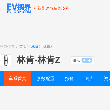
当前位置：
首页
林肯
林肯Z
林肯
-
林肯Z
油电
车系首页
参数配置
报价
图片
资