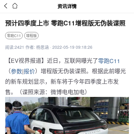


资讯详情
预计四季度上市 零跑C11增程版无伪装谍照
零跑C11
增程版
阅读:2421 作者: 杨思涵 · 2022-05-19 09:18:26
【EV视界报道】近日，互联网曝光了
零跑C11
（
参数
|
报价
）增程版无伪装谍照。根据此前曝光
的新车规划显示，新车将于今年四季度上市发
售。（谍照来源：微博电电加电）