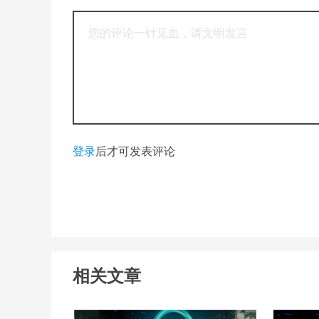
登录
后才可发表评论
相关文章