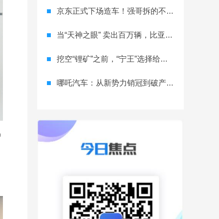
京东正式下场造车！强哥拆的不只是车市，是产业的墙？
当“天神之眼” 卖出百万辆，比亚迪改写的不只是销量榜
挖空“锂矿”之前，“宁王”选择给电池“续命”
哪吒汽车：从新势力销冠到破产重整，一场跌宕起伏的“闹剧”
中