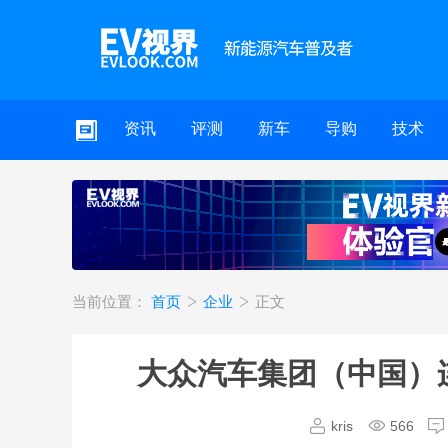
资讯
评测
新车
导购
技术
当前位置：
首页
企业
正文
大众汽车集团（中国）
kris
566