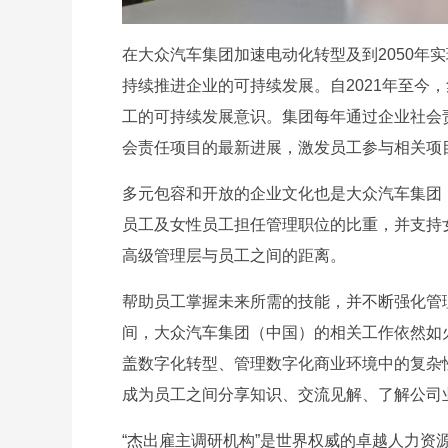
在大众汽车集团加速电动化转型及到2050年
持续推进企业的可持续发展。自2021年至今
工的可持续发展意识。集团每年通过企业社会
会责任项目的最新进展，激发员工参与相关项
多元包容和开放的企业文化也是大众汽车集团
员工及女性员工担任管理职位的比重，并支持
高级管理层与员工之间的距离。
帮助员工掌握未来所需的技能，并不断强化管
间，大众汽车集团（中国）的相关工作依然如
盖数字化转型、管理数字化商业环境中的复杂性
成为员工之间分享知识、交流见解、了解公司
“杰出雇主调研机构”是世界权威的卓越人力