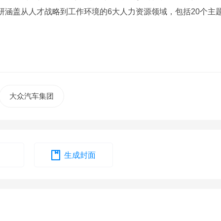
研涵盖从人才战略到工作环境的6大人力资源领域，包括20个主
大众汽车集团
生成封面