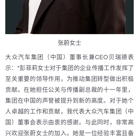
张蔚女士
大众汽车集团（中国）董事长兼CEO贝瑞德表
示："彭菲莉女士对于集团的企业传播工作发挥了
至关重要的领导作用，为推动集团转型做出积极
贡献。在她担任公关与传播副总裁的十一年里，
集团在中国的声誉被提升到新的高度。对于她个
人卓越的工作和贡献，我代表大众汽车集团（中
国）董事会表示由衷的感谢。与此同时，非常高
兴欢迎张蔚女士的加入。她是一位经验丰富且备