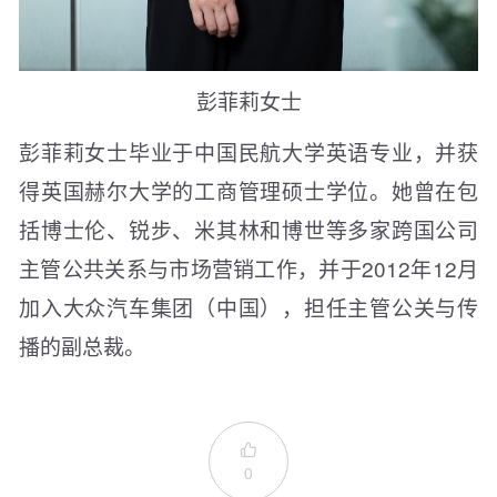
彭菲莉女士
彭菲莉女士毕业于中国民航大学英语专业，并获
得英国赫尔大学的工商管理硕士学位。她曾在包
括博士伦、锐步、米其林和博世等多家跨国公司
主管公共关系与市场营销工作，并于2012年12月
加入大众汽车集团（中国），担任主管公关与传
播的副总裁。

0