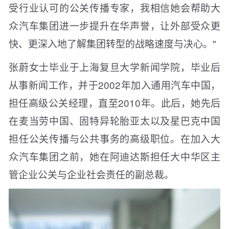
受行业认可的公关传播专家，我相信她会帮助大
众汽车集团进一步提升在华声誉，让外部受众更
快、更深入地了解集团转型的战略速度与决心。"
张蔚女士毕业于上海复旦大学新闻学院，毕业后
从事新闻工作，并于2002年加入通用汽车中国，
担任高级公关经理，直至2010年。此后，她先后
在麦当劳中国、固特异轮胎亚太以及星巴克中国
担任公关传播与公共事务的高级职位。在加入大
众汽车集团之前，她在阿迪达斯担任大中华区主
管企业公关与企业社会责任的副总裁。