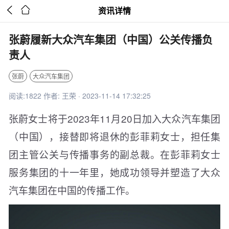


资讯详情
张蔚履新大众汽车集团（中国）公关传播负
责人
张蔚
大众汽车集团
阅读:1822 作者: 王荣 · 2023-11-14 17:32:25
张蔚女士将于2023年11月20日加入大众汽车集团
（中国），接替即将退休的彭菲莉女士，担任集
团主管公关与传播事务的副总裁。在彭菲莉女士
服务集团的十一年里，她成功领导并塑造了大众
汽车集团在中国的传播工作。