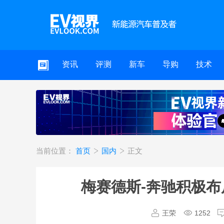
资讯
评测
新车
导购
技术
当前位置：
首页
国内
正文
梅赛德斯-奔驰积极布
王荣
1252