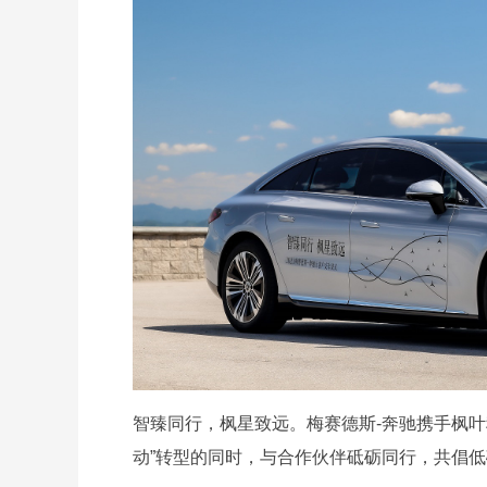
智臻同行，枫星致远。梅赛德斯-奔驰携手枫叶
动”转型的同时，与合作伙伴砥砺同行，共倡