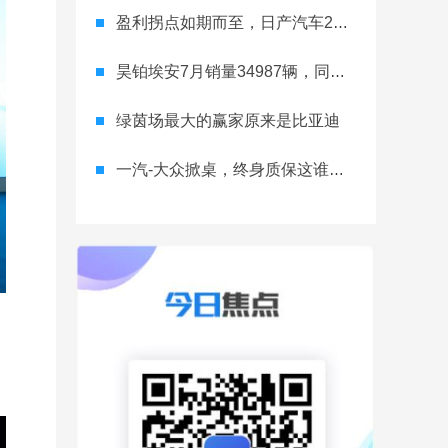
盈利拐点如期而至，日产汽车26财年一季度财报释放稳健增长信号
昊铂埃安7月销量34987辆，同比增长31.74%，全新Ray系列蓄势待发
绿茵场最大的赢家原来是比亚迪
一汽-大众掀桌，终身质保这谁顶得住？