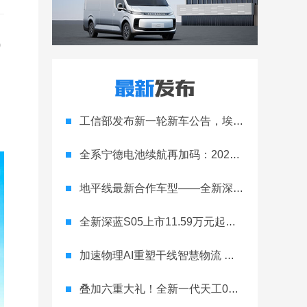
0
工信部发布新一轮新车公告，埃安Ray 7引发关注
全系宁德电池续航再加码：2027款埃安RT上市，9.98万元起
地平线最新合作车型——全新深蓝S05正式上市！
全新深蓝S05上市11.59万元起，全球时尚激光智能SUV全面进阶
加速物理AI重塑干线智慧物流 智加科技战略合作图达通
叠加六重大礼！全新一代天工08 670 Max上市限时价17.99万元