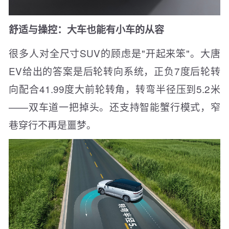
舒适与操控：大车也能有小车的从容
很多人对全尺寸SUV的顾虑是"开起来笨"。大唐
EV给出的答案是后轮转向系统，正负7度后轮转
向配合41.99度大前轮转角，转弯半径压到5.2米
——双车道一把掉头。还支持智能蟹行模式，窄
巷穿行不再是噩梦。