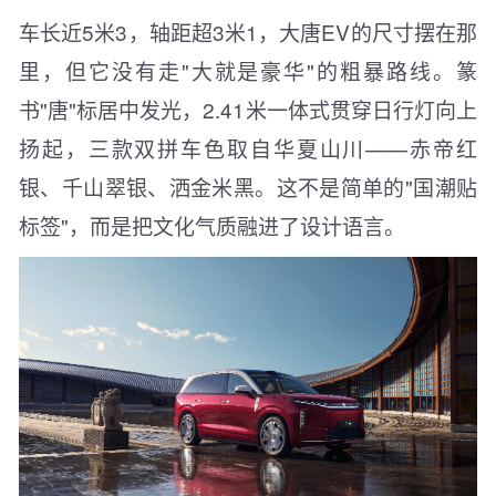
车长近5米3，轴距超3米1，大唐EV的尺寸摆在那
里，但它没有走"大就是豪华"的粗暴路线。篆
书"唐"标居中发光，2.41米一体式贯穿日行灯向上
扬起，三款双拼车色取自华夏山川——赤帝红
银、千山翠银、洒金米黑。这不是简单的"国潮贴
标签"，而是把文化气质融进了设计语言。