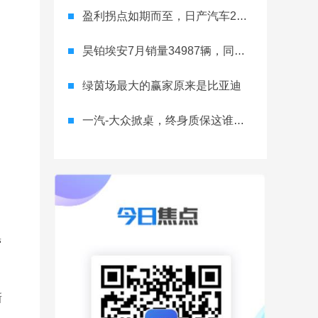
盈利拐点如期而至，日产汽车26财年一季度财报释放稳健增长信号
昊铂埃安7月销量34987辆，同比增长31.74%，全新Ray系列蓄势待发
绿茵场最大的赢家原来是比亚迪
一汽-大众掀桌，终身质保这谁顶得住？
营
新