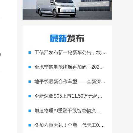
工信部发布新一轮新车公告，埃安Ray 7引发关注
力
全系宁德电池续航再加码：2027款埃安RT上市，9.98万元起
地平线最新合作车型——全新深蓝S05正式上市！
全新深蓝S05上市11.59万元起，全球时尚激光智能SUV全面进阶
加速物理AI重塑干线智慧物流 智加科技战略合作图达通
叠加六重大礼！全新一代天工08 670 Max上市限时价17.99万元