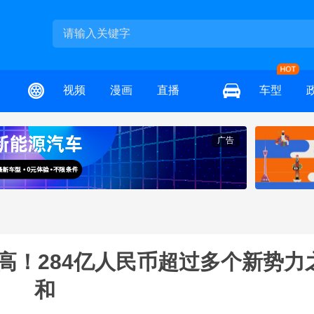
视频
漫画
直播
车型
广告
高！284亿人民币超过多个新势力
和