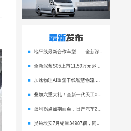
地平线最新合作车型——全新深蓝S05正式上市！
全新深蓝S05上市11.59万元起，全球时尚激光智能SUV全面进阶
加速物理AI重塑干线智慧物流 智加科技战略合作图达通
叠加六重大礼！全新一代天工08 670 Max上市限时价17.99万元
盈利拐点如期而至，日产汽车26财年一季度财报释放稳健增长信号
昊铂埃安7月销量34987辆，同比增长31.74%，全新Ray系列蓄势待发