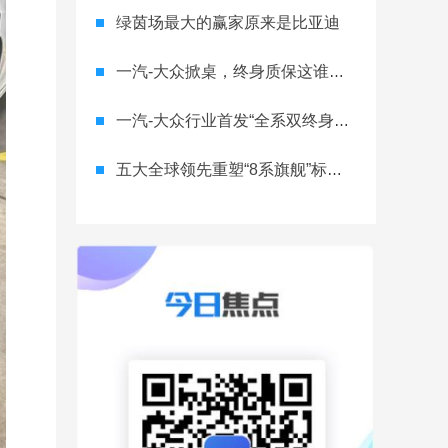
绿茵场最大的赢家原来是比亚迪
一汽-大众掀桌，终身质保这谁顶得住？
一汽-大众行业首发“全系双终身质保” 重树汽车服务新标杆
五大全球领先重塑“8系旗舰”标杆！神行者8首台量产车下线，8月10日预售