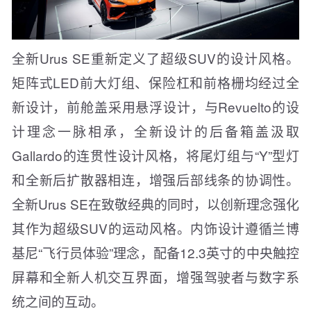
全新Urus SE重新定义了超级SUV的设计风格。
矩阵式LED前大灯组、保险杠和前格栅均经过全
新设计，前舱盖采用悬浮设计，与Revuelto的设
计理念一脉相承，全新设计的后备箱盖汲取
Gallardo的连贯性设计风格，将尾灯组与“Y”型灯
和全新后扩散器相连，增强后部线条的协调性。
全新Urus SE在致敬经典的同时，以创新理念强化
其作为超级SUV的运动风格。内饰设计遵循兰博
基尼“飞行员体验”理念，配备12.3英寸的中央触控
屏幕和全新人机交互界面，增强驾驶者与数字系
统之间的互动。