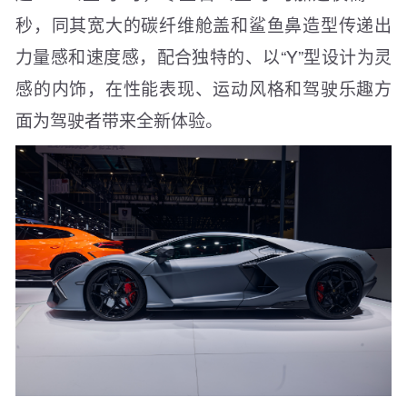
秒，同其宽大的碳纤维舱盖和鲨鱼鼻造型传递出
力量感和速度感，配合独特的、以“Y”型设计为灵
感的内饰，在性能表现、运动风格和驾驶乐趣方
面为驾驶者带来全新体验。