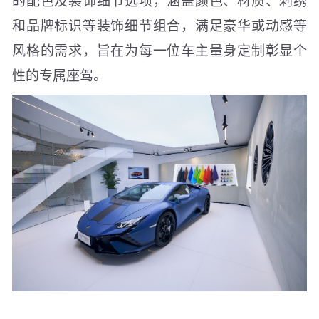
和品牌标识等装饰细节组合，满足豪华或动感等
风格的需求，旨在为每一位车主量身定制彰显个
性的专属座驾。