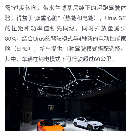
需”过度转向，带来兰博基尼纯正的超跑驾驶体
验。得益于“双重心脏”（热能和电能），Urus SE
的扭矩和功率值领先同级，同时排放量减少
80%。结合Urus的驾驶模式与4种新的电动性能策
略（EPS），新车提供11种驾驶模式搭配选择。
其中，车辆在纯电模式下可行驶超过60公里。