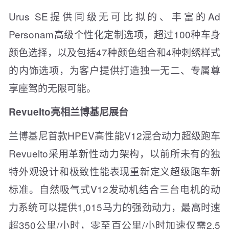
Urus SE提供同级无可比拟的、丰富的Ad
Personam高级个性化定制选项，超过100种车身
颜色选择，以及包括47种颜色组合和4种刺绣样式
的内饰选项，为客户提供打造独一无二、专属尊
享座驾的无限可能。
Revuelto亮相兰博基尼展台
兰博基尼首款HPEV高性能V12混合动力超级跑车
Revuelto采用革新性动力架构，以前所未有的独
特外观设计和极致性能表现重新定义超级跑车新
标准。自然吸气式V12发动机结合三台电机的动
力系统可以提供1,015马力的强劲动力，最高时速
超350公里/小时，零至百公里/小时加速仅需2.5