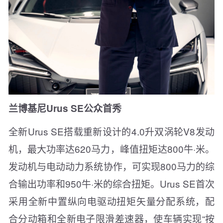
兰博基尼Urus SE公众首秀
全新Urus SE搭载重新设计的4.0升双涡轮V8发动
机，最大功率达620马力，峰值扭矩达800牛·米。
发动机与电动动力系统协作，可实现800马力的综
合输出功率和950牛·米的综合扭矩。Urus SE首次
采用全新中置纵向电驱动扭矩矢量分配系统，配
合分动箱和全新电子限滑差速器，使车辆实现“按