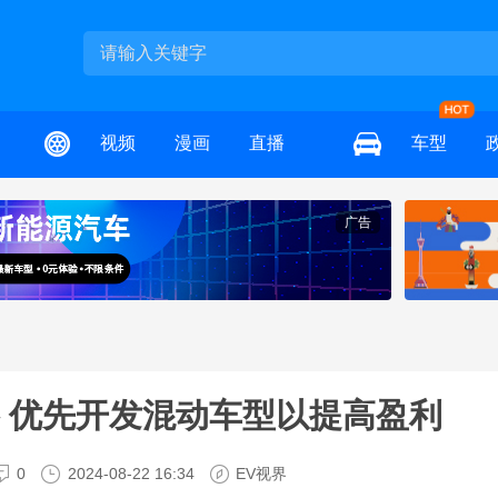
视频
漫画
直播
车型
广告
 优先开发混动车型以提高盈利
0
2024-08-22 16:34
EV视界