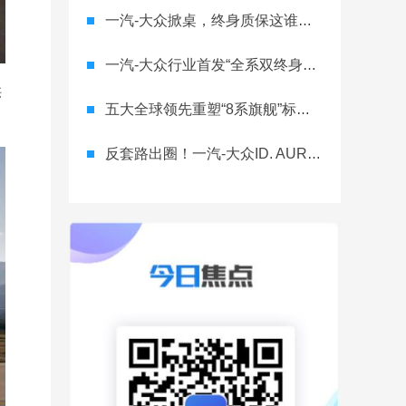
一汽-大众掀桌，终身质保这谁顶得住？
一汽-大众行业首发“全系双终身质保” 重树汽车服务新标杆
供
五大全球领先重塑“8系旗舰”标杆！神行者8首台量产车下线，8月10日预售
反套路出圈！一汽-大众ID. AURA T6将智舱首秀留给老车主