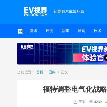
资讯
评测
新车
导购
技术
当前位置：
首页
国内
正文
福特调整电气化战略
王荣
4239