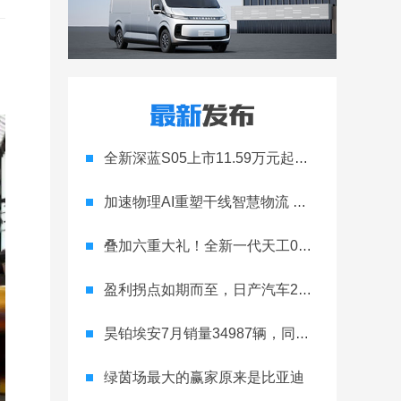
全新深蓝S05上市11.59万元起，全球时尚激光智能SUV全面进阶
加速物理AI重塑干线智慧物流 智加科技战略合作图达通
叠加六重大礼！全新一代天工08 670 Max上市限时价17.99万元
盈利拐点如期而至，日产汽车26财年一季度财报释放稳健增长信号
昊铂埃安7月销量34987辆，同比增长31.74%，全新Ray系列蓄势待发
绿茵场最大的赢家原来是比亚迪