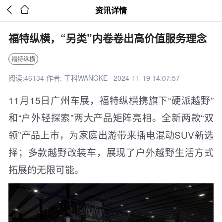


资讯详情
福特纵横，“另类”内卷卷出高价值服务理念
福特纵横
阅读:46134 作者: 王科WANGKE · 2024-11-19 14:07:57
11月15日广州车展，福特纵横携旗下“硬派越野”
和“户外轻探索”两大产品矩阵亮相。全新两款“双
领”产品上市，为家庭出游带来插电混动SUV新选
择；多款越野改装车，展现了户外越野生活方式
拓展的无限可能。