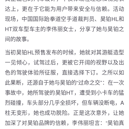
达上，更在于它能为用户带来安全与信赖。活动
现场，中国国际跆拳道空手道裁判员、昊铂HL和
HT双车型车主的李伟丽女士，分享了她与昊铂之
间的故事。
当初昊铂HL预售发布的时候，她就对其游艇造型
一见倾心，试驾过后，更被它开阔的视野以及出
色的驾驶体验所征服，直接选择下订。之所以如
此果断，还源自于她与昊铂的“过命之交”：在一次
事故中，她所驾驶的昊铂HT，遭受到小卡车的猛
烈碰撞，车头部分几乎全损坏，但车辆没断电，A
柱无变形，她也成功脱险。正是这次意外，让她
加深了对昊铂品牌的信赖，李伟丽坦言：“昊铂真