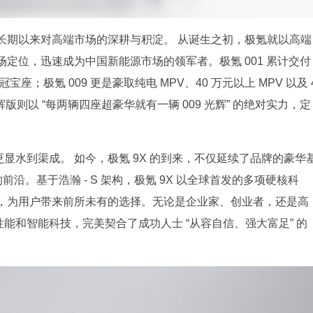
长期以来对高端市场的深耕与积淀。 从诞生之初，极氪就以高端
定位，迅速成为中国新能源市场的领军者。极氪 001 累计交付
宝座；极氪 009 更是豪取纯电 MPV、40 万元以上 MPV 以及 
光辉版则以 “每两辆四座超豪华就有一辆 009 光辉” 的绝对实力，定
更显水到渠成。 如今，极氪 9X 的到来，不仅延续了品牌的豪华
前沿。基于浩瀚 - S 架构，极氪 9X 以全球首发的多项硬核科
，为用户带来前所未有的选择。无论是企业家、创业者，还是高
性能和智能科技，完美契合了成功人士 “从容自信、强大富足” 的