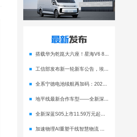
搭载华为乾崑大六座！星海V6 8月8日开启预售
工信部发布新一轮新车公告，埃安Ray 7引发关注
全系宁德电池续航再加码：2027款埃安RT上市，9.98万元起
地平线最新合作车型——全新深蓝S05正式上市！
全新深蓝S05上市11.59万元起，全球时尚激光智能SUV全面进阶
加速物理AI重塑干线智慧物流 智加科技战略合作图达通