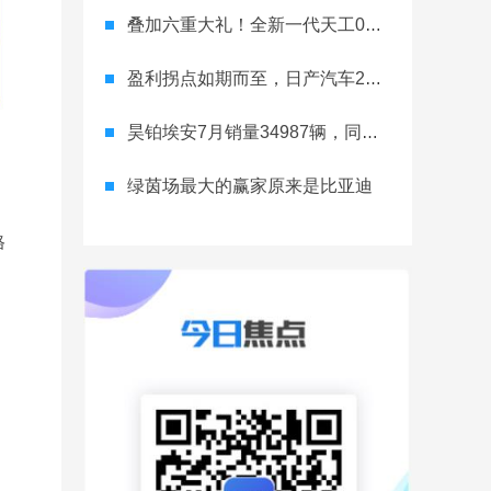
叠加六重大礼！全新一代天工08 670 Max上市限时价17.99万元
盈利拐点如期而至，日产汽车26财年一季度财报释放稳健增长信号
昊铂埃安7月销量34987辆，同比增长31.74%，全新Ray系列蓄势待发
绿茵场最大的赢家原来是比亚迪
格