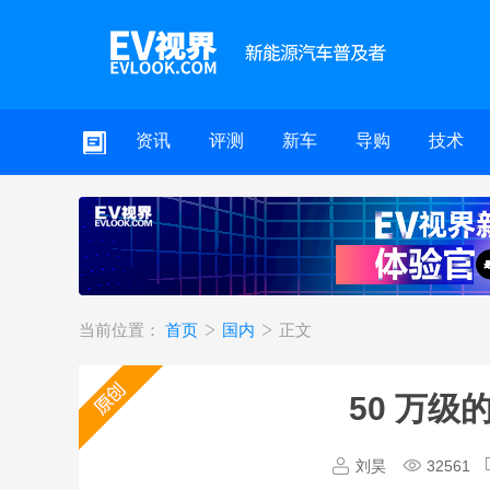
资讯
评测
新车
导购
技术
当前位置：
首页
国内
正文
50 万级
刘昊
32561