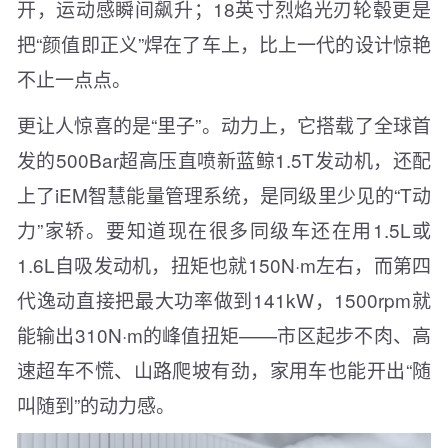
开，运动感瞬间飙升；18英寸烈焰光刃轮毂更是
把“颜值即正义”焊在了车上，比上一代的设计惊艳
不止一点点。
更让人惊喜的是“里子”。动力上，它搭载了全球首
发的500Bar超高压直喷新蓝鲸1.5T发动机，还配
上了iEM智慧能量管理系统，是同级里少见的“T动
力”家轿。要知道现在很多同级车还在用1.5L或
1.6L自吸发动机，扭矩也就150N·m左右，而第四
代逸动直接把最大功率做到141kW，1500rpm就
能输出310N·m的峰值扭矩——市区起步不肉、高
速超车不慌、山路爬坡有劲，家用车也能开出“随
叫随到”的动力感。