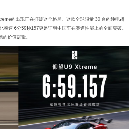
reme的出现正在打破这个格局。这款全球限量 30 台的纯电超
，纽北圈速 6分59秒157更是证明中国车在赛道性能上的全面突破。
跑的价值逻辑。