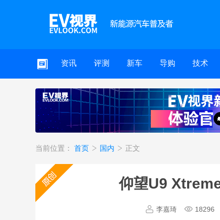
资讯
评测
新车
导购
技术
当前位置：
首页
国内
正文
仰望U9 Xtr
李嘉琦
18296