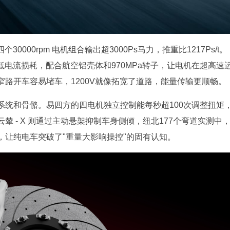
0000rpm 电机组合输出超3000Ps马力，推重比1217Ps/t。
低电流损耗，配合航空铝壳体和970MPa转子，让电机在超高速
路开车容易堵车，1200V就像拓宽了道路，能量传输更顺畅。
系统和骨骼。易四方的四电机独立控制能每秒超100次调整扭矩
 - X 则通过主动悬架抑制车身侧倾，纽北177个弯道实测中
，让纯电车突破了"重量大影响操控"的固有认知。