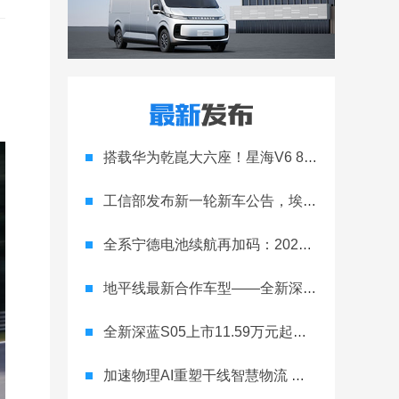
搭载华为乾崑大六座！星海V6 8月8日开启预售
工信部发布新一轮新车公告，埃安Ray 7引发关注
全系宁德电池续航再加码：2027款埃安RT上市，9.98万元起
地平线最新合作车型——全新深蓝S05正式上市！
全新深蓝S05上市11.59万元起，全球时尚激光智能SUV全面进阶
加速物理AI重塑干线智慧物流 智加科技战略合作图达通