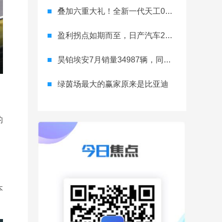
叠加六重大礼！全新一代天工08 670 Max上市限时价17.99万元
盈利拐点如期而至，日产汽车26财年一季度财报释放稳健增长信号
昊铂埃安7月销量34987辆，同比增长31.74%，全新Ray系列蓄势待发
绿茵场最大的赢家原来是比亚迪
的
本