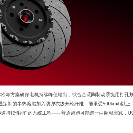
立体冷却方案确保电机持续峰值输出；钛合金碳陶制动系统用打孔
定制的半热熔胎加入防弹衣级芳纶纤维，能承受500km/h以上
赛道持续性能" 的系统工程——普通超跑可能跑一两圈就衰减，U