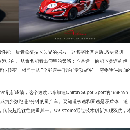
前者代表极限性能，后者象征技术边界的探索。这名字比普通版U9更激进
是纯赛道取向。从命名能看出仰望的策略：不是造一辆能下赛道的跑
位转变，相当于从 "全能选手"转向"专项冠军"，需要硬件层面
刷新成绩，这个速度比布加迪Chiron Super Sport的489km/h
让它成为少数跑进7分钟的量产车。要知道极速和圈速是矛盾体：追
统超跑往往侧重其一。U9 Xtreme通过技术创新实现双优，