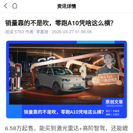


资讯详情
销量靠的不是吹，零跑A10凭啥这么横？
阅读:5763 作者: 李嘉琦 · 2026-03-27 01:56:08
6.58万起售，能买到激光雷达+高阶智驾，还能媲